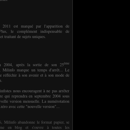
e 2011 est marqué par l'apparition de
oPlus, le complément indispensable de
et traitant de sujets uniques.
ème
n 2004, après la sortie de son 25
 Milinfo marque un temps d'arrêt... Le
e réfléchir à son avenir et à son mode de
on.
infistes nous encouragent à ne pas arrêter
ure qui reprendra en septembre 2004 sous
velle version mensuelle. La numérotation
 zéro avec cette "nouvelle version"...
, Milinfo abandonne le format papier, se
orme en blog et s'ouvre à toutes les