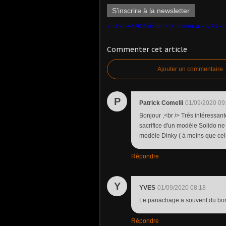
S'inscrire à la newsletter
Commenter cet article
Ajouter un commentaire
P
Patrick Comelli
01/09/2020 09
Bonjour ,<br /> Très intéressant
sacrifice d'un modèle Solido n
modèle Dinky ( à moins que celui
Répondre
Y
YVES
01/09/2020 08:18
Le panachage a souvent du bon
Répondre