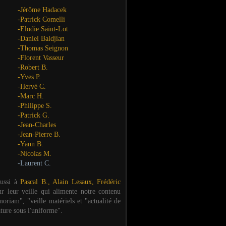
-Jérôme Hadacek
-Patrick Comelli
-Elodie Saint-Lot
-Daniel Baldjian
-Thomas Seignon
-Florent Vasseur
-Robert B.
-Yves P.
-Hervé C.
-Marc H.
-Philippe S.
-Patrick G.
-Jean-Charles
-Jean-Pierre B.
-Yann B.
-Nicolas M.
-Laurent C.
aussi à
Pascal B., Alain Lesaux, Frédéric
ur leur veille qui alimente notre contenu
oriam", "veille matériels et "actualité de
ature sous l'uniforme".