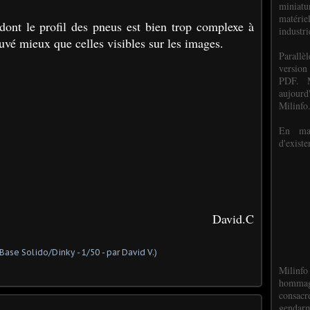
miniat
matéri
 dont le profil des pneus est bien trop complexe à
industri
ouvé mieux que celles visibles sur les images.
P
arall
version
PDF. M
aujour
Milinfo
En mai
d'existe
David.C
Milinfo
hommag
consacr
gendarm