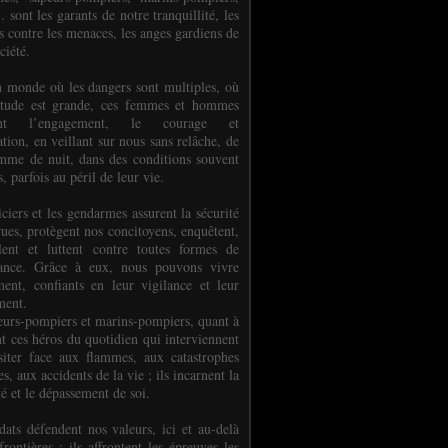
.. sont les garants de notre tranquillité, les
s contre les menaces, les anges gardiens de
ciété.
 monde où les dangers sont multiples, où
titude est grande, ces femmes et hommes
nent l’engagement, le courage et
tion, en veillant sur nous sans relâche, de
mme de nuit, dans des conditions souvent
es, parfois au péril de leur vie.
ciers et les gendarmes assurent la sécurité
rues, protègent nos concitoyens, enquêtent,
llent et luttent contre toutes formes de
uance. Grâce à eux, nous pouvons vivre
ment, confiants en leur vigilance et leur
ment.
eurs-pompiers et marins-pompiers, quant à
nt ces héros du quotidien qui interviennent
siter face aux flammes, aux catastrophes
es, aux accidents de la vie ; ils incarnent la
té et le dépassement de soi.
dats défendent nos valeurs, ici et au-delà
rontières ; ils affrontent les épreuves les