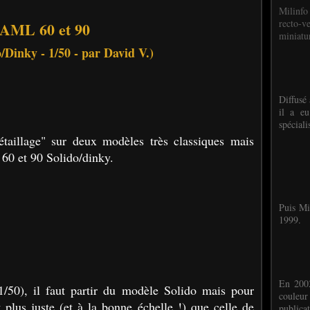
Milinfo
recto-v
AML 60 et 90
miniatur
/Dinky - 1/50 - par David V.)
Diffusé 
il a eu
spéciali
étaillage" sur deux modèles très classiques mais
60 et 90 Solido/dinky.
Puis Mi
1999.
En 2002
(1/50), il faut partir du modèle Solido mais pour
couleu
 plus juste (et à la bonne échelle !) que celle de
publicat