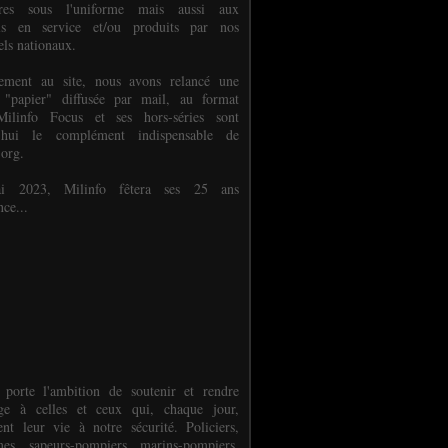
ures sous l'uniforme mais aussi aux
els en service et/ou produits par nos
els nationaux.
èlement au site, nous avons relancé une
 "papier" diffusée par mail, au format
ilinfo Focus et ses hors-séries sont
d'hui le complément indispensable de
.org.
 2023, Milinfo fêtera ses 25 ans
nce...
 porte l'ambition de soutenir et rendre
e à celles et ceux qui, chaque jour,
ent leur vie à notre sécurité. Policiers,
es, sapeurs-pompiers, marins-pompiers,