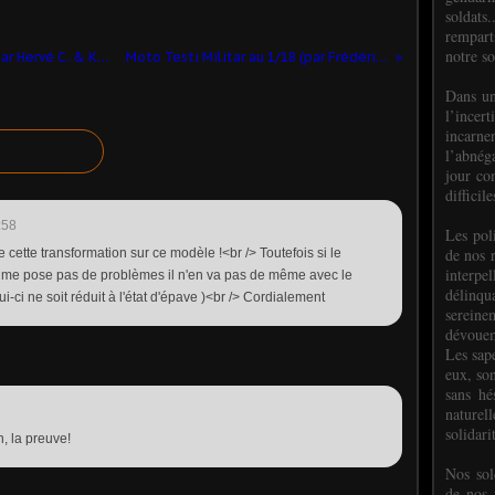
soldats.
rempart
notre so
Ural-4320 6x6 BRO (Kimmeria - 1/43 - par Hervé C. & Kamal)
Moto Testi Militar au 1/18 (par Frédéric M.)
Dans un
l’incer
incar
l’abnéga
jour co
difficil
:58
Les poli
de nos 
e cette transformation sur ce modèle !<br /> Toutefois si le
interpe
e me pose pas de problèmes il n'en va pas de même avec le
délinq
-ci ne soit réduit à l'état d'épave )<br /> Cordialement
sereine
dévoue
Les sap
eux, so
sans hé
naturell
solidari
, la preuve!
Nos sol
de nos f