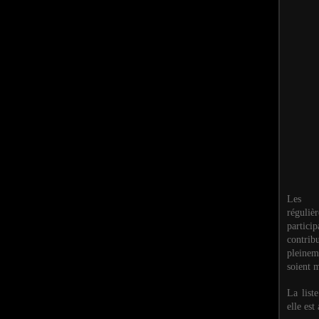
Les M
réguli
partic
contri
pleinem
soient m
La list
elle est