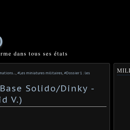
O
orme dans tous ses états
MILI
mations...
,
#Les miniatures militaires
,
#Dossier 1 : les
(Base Solido/Dinky -
d V.)