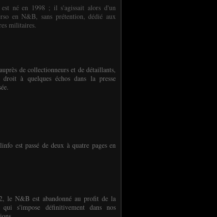
 est né en 1998 ; il s'agissait alors d'un
erso en N&B, sans prétention, dédié aux
es militaires.
auprès de collectionneurs et de détaillants,
 droit à quelques échos dans la presse
sée.
linfo est passé de deux à quatre pages en
, le N&B est abandonné au profit de la
r qui s'impose définitivement dans nos
ions.