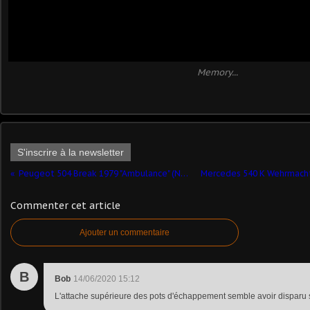
Memory...
S'inscrire à la newsletter
Peugeot 504 Break 1979 "Ambulance" (Norev)
Commenter cet article
Ajouter un commentaire
B
Bob
14/06/2020 15:12
L'attache supérieure des pots d'échappement semble avoir disparu s