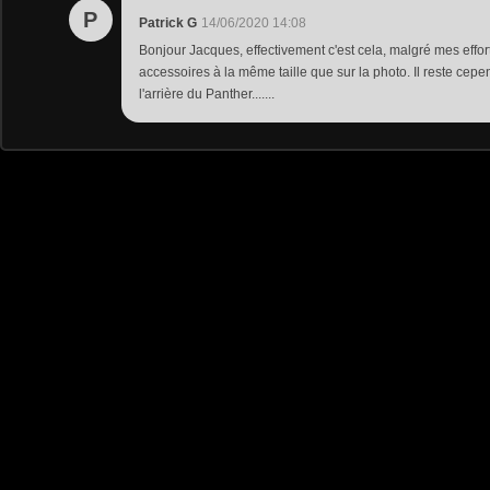
P
Patrick G
14/06/2020 14:08
Bonjour Jacques, effectivement c'est cela, malgré mes effort
accessoires à la même taille que sur la photo. Il reste cepe
l'arrière du Panther.......