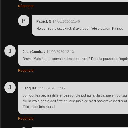
Répondre
P
Patrick G
14/06/2020 15:49
He oui Bob c est exact. Bravo pour l'observation. Patrick
J
Jean Coudray
14/06/2020 12:13
Bravo. Mais à quoi servaient les tabourets ? Pour la pause de l'équi
Répondre
J
Jacques
14/06/2020 11:35
bonjour les petites différences sont le pot au lait la caisse en boit sur
sur la vraie photo doit être en toile mais ce n'est pas grave c'est réal
félicitation très réussi
Répondre