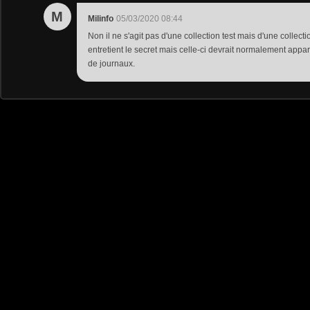
M
Milinfo
05/03/2020 08:44
Non il ne s'agit pas d'une collection test mais d'une collec
entretient le secret mais celle-ci devrait normalement appa
de journaux.