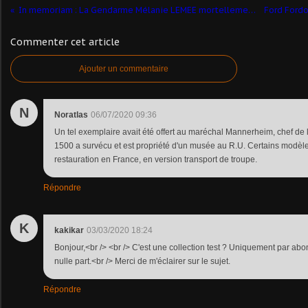
In memoriam : La Gendarme Mélanie LEMEE mortellement fauchée
Commenter cet article
Ajouter un commentaire
N
Noratlas
06/07/2020 09:36
Un tel exemplaire avait été offert au maréchal Mannerheim, chef de l'
1500 a survécu et est propriété d'un musée au R.U. Certains modèl
restauration en France, en version transport de troupe.
Répondre
K
kakikar
03/03/2020 18:24
Bonjour,<br /> <br /> C'est une collection test ? Uniquement par ab
nulle part.<br /> Merci de m'éclairer sur le sujet.
Répondre