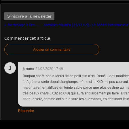
S'inscrire à la newsletter
Hommage à René Valette
Commenter cet article
Ajouter un commentaire
J
jerome
24/02/2020 17:49
Bonjour,<br /> <br /> Merci de ce petit clin d'œil René….des modèle
intégrésma série depuis longtemps même si le X40 est peu courant
majoritairement diffusé en teinte sable parce que plus destiné au ma
très beaux chars ( X32 et X40) qui auraient largement pu faire la tran
char Leclerc, comme ont sur le faire les allemands, en déclinant le
Répondre