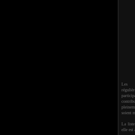
Les M
réguli
partic
contri
pleinem
soient m
La list
elle est