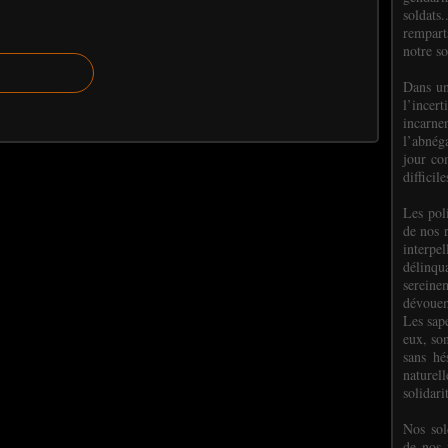
soldats.
rempart
notre so
Dans un
l’incer
incar
l’abnéga
jour co
difficil
Les poli
de nos 
interpe
délinq
sereine
dévoue
Les sap
eux, so
sans hé
naturell
solidari
Nos sol
de nos f