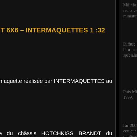
Milinfo
recto-v
miniatur
 6X6 – INTERMAQUETTES 1 :32
Diffusé 
il a eu
spéciali
te maquette réalisée par INTERMAQUETTES au
Puis Mi
1999.
En 2002
couleu
serie du châssis HOTCHKISS BRANDT du
publicat