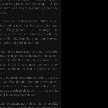
.. sont les garants de notre tranquillité, les
s contre les menaces, les anges gardiens de
ciété.
 monde où les dangers sont multiples, où
titude est grande, ces femmes et hommes
nent l’engagement, le courage et
tion, en veillant sur nous sans relâche, de
mme de nuit, dans des conditions souvent
es, parfois au péril de leur vie.
ciers et les gendarmes assurent la sécurité
rues, protègent nos concitoyens, enquêtent,
llent et luttent contre toutes formes de
uance. Grâce à eux, nous pouvons vivre
ment, confiants en leur vigilance et leur
ment.
eurs-pompiers et marins-pompiers, quant à
nt ces héros du quotidien qui interviennent
siter face aux flammes, aux catastrophes
es, aux accidents de la vie ; ils incarnent la
té et le dépassement de soi.
dats défendent nos valeurs, ici et au-delà
rontières ; ils affrontent les épreuves les