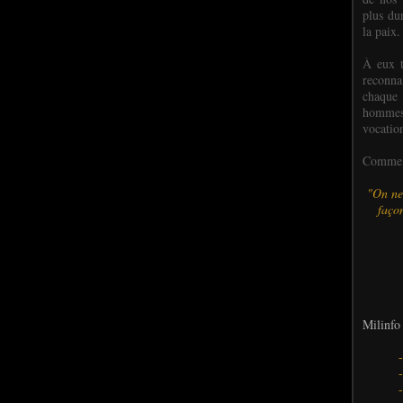
plus dur
la paix.
À eux t
reconn
chaque
hommes,
vocatio
Comme l
"On ne
façon
Milinfo 