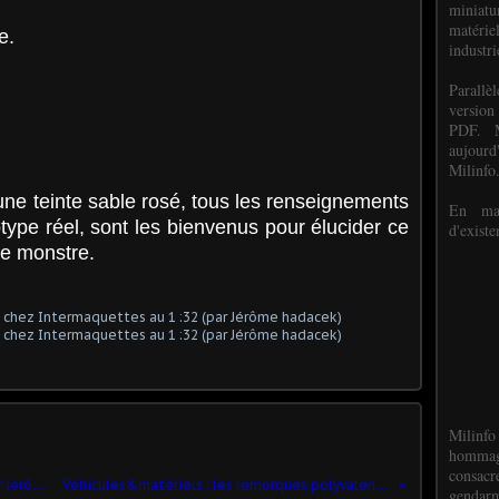
miniat
matéri
e.
industri
P
arall
version
PDF. M
aujour
Milinfo
’une teinte sable rosé, tous les renseignements
En mai
type réel, sont les bienvenus pour élucider ce
d'existe
e monstre.
Milinfo
hommag
consacr
Collector : Jeep Champion au 1:43 (par Jérôme Hadacek) suite et fin
Véhicules&matériels : les remorques polyvalentes RP 2.5 (SOFRAME-LHOR)
gendarm