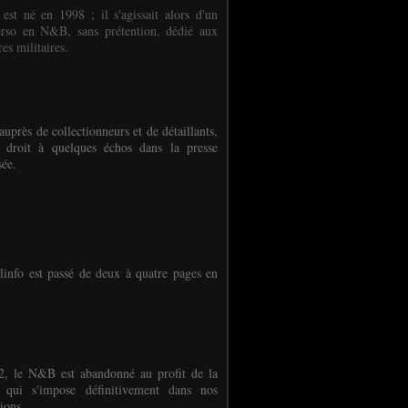
 est né en 1998 ; il s'agissait alors d'un
erso en N&B, sans prétention, dédié aux
es militaires.
auprès de collectionneurs et de détaillants,
 droit à quelques échos dans la presse
sée.
linfo est passé de deux à quatre pages en
, le N&B est abandonné au profit de la
r qui s'impose définitivement dans nos
ions.