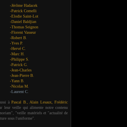
-Jérôme Hadacek
-Patrick Comelli
-Elodie Saint-Lot
-Daniel Baldjian
-Thomas Seignon
-Florent Vasseur
-Robert B.
-Yves P.
-Hervé C.
-Marc H.
-Philippe S.
-Patrick G.
-Jean-Charles
-Jean-Pierre B.
-Yann B.
-Nicolas M.
-Laurent C.
aussi à
Pascal B., Alain Lesaux, Frédéric
ur leur veille qui alimente notre contenu
oriam", "veille matériels et "actualité de
ature sous l'uniforme".