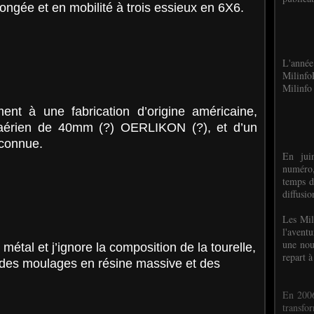
ongée et en mobilité à trois essieux en 6X6.
L'anné
Milinf
Milinfo 
ent à une fabrication d’origine américaine,
aérien de 40mm (?) OERLIKON (?), et d’un
nconnue.
En jui
numéro,
temps d
diffusi
Les Mil
l'avent
une nou
métal et j’ignore la composition de la tourelle,
repart à
à des moulages en résine massive et des
En 2006
transf