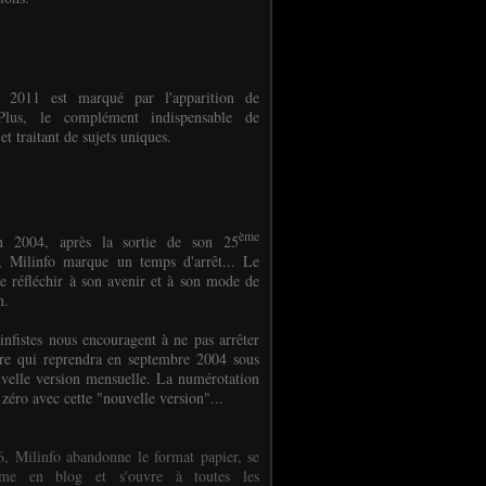
e 2011 est marqué par l'apparition de
oPlus, le complément indispensable de
et traitant de sujets uniques.
ème
n 2004, après la sortie de son 25
 Milinfo marque un temps d'arrêt... Le
e réfléchir à son avenir et à son mode de
on.
infistes nous encouragent à ne pas arrêter
ure qui reprendra en septembre 2004 sous
velle version mensuelle. La numérotation
 zéro avec cette "nouvelle version"...
, Milinfo abandonne le format papier, se
orme en blog et s'ouvre à toutes les