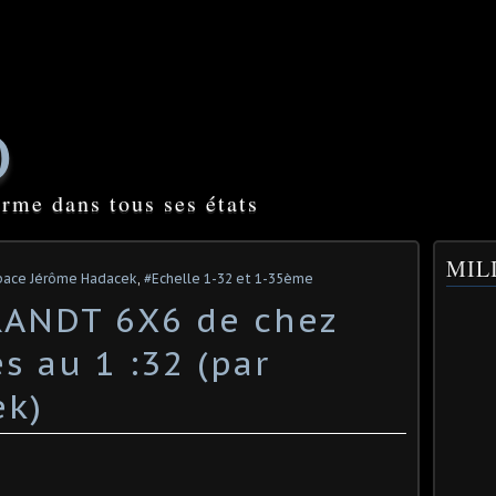
O
orme dans tous ses états
MILI
pace Jérôme Hadacek
,
#Echelle 1-32 et 1-35ème
ANDT 6X6 de chez
s au 1 :32 (par
ek)