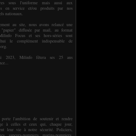
ures sous l'uniforme mais aussi aux
els en service et/ou produits par nos
els nationaux.
èlement au site, nous avons relancé une
 "papier" diffusée par mail, au format
ilinfo Focus et ses hors-séries sont
d'hui le complément indispensable de
.org.
 2023, Milinfo fêtera ses 25 ans
nce...
 porte l'ambition de soutenir et rendre
e à celles et ceux qui, chaque jour,
ent leur vie à notre sécurité. Policiers,
es, sapeurs-pompiers, marins-pompiers,