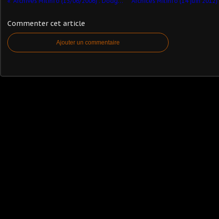
Archives Milinfo (13/06/2006) : Dodge WC55 M6 canon de 37 mm (Solido)
Commenter cet article
Ajouter un commentaire