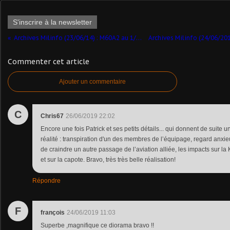
S'inscrire à la newsletter
Archives Milinfo (23/06/14) : M60A2 au 1/48 (par Dominique B.)
Commenter cet article
Ajouter un commentaire
C
Chris67
26/06/2019 22:02
Encore une fois Patrick et ses petits détails... qui donnent de suite 
réalité : transpiration d'un des membres de l’équipage, regard anxieu
de craindre un autre passage de l’aviation alliée, les impacts sur la
et sur la capote. Bravo, très très belle réalisation!
Répondre
F
françois
24/06/2019 11:03
Superbe ,magnifique ce diorama bravo !!