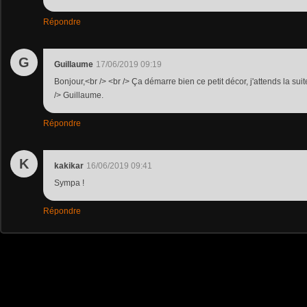
Répondre
G
Guillaume
17/06/2019 09:19
Bonjour,<br /> <br /> Ça démarre bien ce petit décor, j'attends la sui
/> Guillaume.
Répondre
K
kakikar
16/06/2019 09:41
Sympa !
Répondre