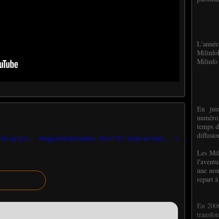
L'anné
Milinf
Milinfo 
En jui
numéro,
temps d
diffusi
BERLIET GBC 8 KT CMD pompiers de l'air au 1/43 (Hachette/Ixo-PCT) - MAJ 23/05/19
Magazine Batailles - HS n° 07 : chars et matériels de la Bataille de Normandie
Les Mil
l'avent
une nou
repart à
En 2006
transf