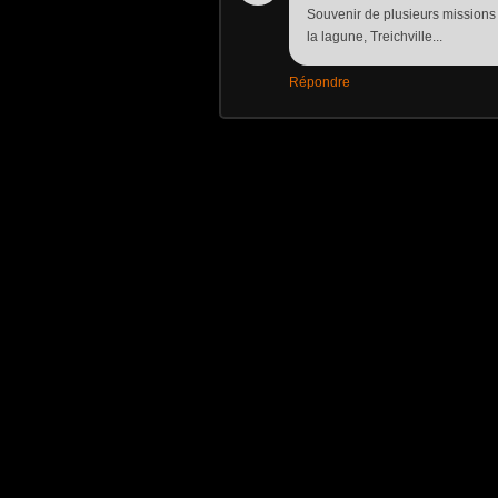
Souvenir de plusieurs missions
la lagune, Treichville...
Répondre