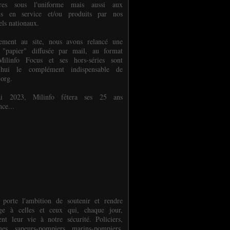
ures sous l'uniforme mais aussi aux
els en service et/ou produits par nos
els nationaux.
èlement au site, nous avons relancé une
 "papier" diffusée par mail, au format
ilinfo Focus et ses hors-séries sont
d'hui le complément indispensable de
.org.
 2023, Milinfo fêtera ses 25 ans
nce...
 porte l'ambition de soutenir et rendre
e à celles et ceux qui, chaque jour,
ent leur vie à notre sécurité. Policiers,
es, sapeurs-pompiers, marins-pompiers,