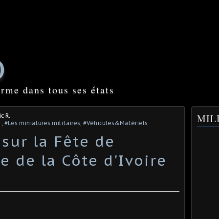
O
orme dans tous ses états
c R.
MILI
T
,
#Les miniatures militaires
,
#Véhicules&Matériels
 sur la Fête de
 de la Côte d'Ivoire