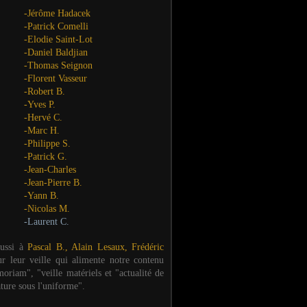
-Jérôme Hadacek
-Patrick Comelli
-Elodie Saint-Lot
-Daniel Baldjian
-Thomas Seignon
-Florent Vasseur
-Robert B.
-Yves P.
-Hervé C.
-Marc H.
-Philippe S.
-Patrick G.
-Jean-Charles
-Jean-Pierre B.
-Yann B.
-Nicolas M.
-Laurent C.
aussi à
Pascal B., Alain Lesaux, Frédéric
ur leur veille qui alimente notre contenu
oriam", "veille matériels et "actualité de
ature sous l'uniforme".