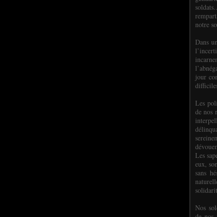
soldats.
rempart
notre so
Dans un
l’incer
incar
l’abnéga
jour co
difficil
Les poli
de nos 
interpe
délinq
sereine
dévoue
Les sap
eux, so
sans hé
naturell
solidari
Nos sol
de nos f