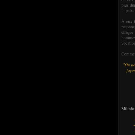
plus dur
la paix.
À eux t
reconn
chaque
hommes,
vocatio
Comme l
"On ne
façon
Milinfo 