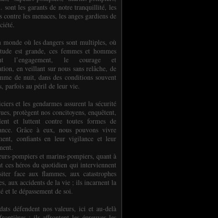
.. sont les garants de notre tranquillité, les
s contre les menaces, les anges gardiens de
ciété.
 monde où les dangers sont multiples, où
titude est grande, ces femmes et hommes
nent l’engagement, le courage et
tion, en veillant sur nous sans relâche, de
mme de nuit, dans des conditions souvent
es, parfois au péril de leur vie.
ciers et les gendarmes assurent la sécurité
rues, protègent nos concitoyens, enquêtent,
llent et luttent contre toutes formes de
uance. Grâce à eux, nous pouvons vivre
ment, confiants en leur vigilance et leur
ment.
eurs-pompiers et marins-pompiers, quant à
nt ces héros du quotidien qui interviennent
siter face aux flammes, aux catastrophes
es, aux accidents de la vie ; ils incarnent la
té et le dépassement de soi.
dats défendent nos valeurs, ici et au-delà
rontières ; ils affrontent les épreuves les