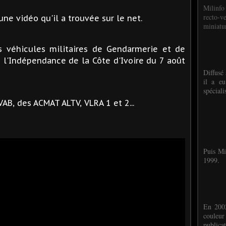
Milinfo
recto-v
une vidéo qu'il a trouvée sur le net.
miniatur
s véhicules militaires de Gendarmerie et de
e l'Indépendance de la Côte d'Ivoire du 7 août
Diffusé 
il a eu
spéciali
AB, des ACMAT ALTV, VLRA 1 et 2...
Puis Mi
1999.
En 2002
couleu
publicat