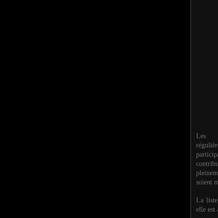
Les M
réguli
partic
contri
pleinem
soient m
La list
elle est