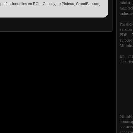
miniat
 professionnelles en RCI... Cocody, Le Plateau, GrandBassam,
matéri
industri
P
arall
version
PDF. M
aujour
Milinfo
En mai
d'existe
Milinfo
hommag
consacr
gendarm