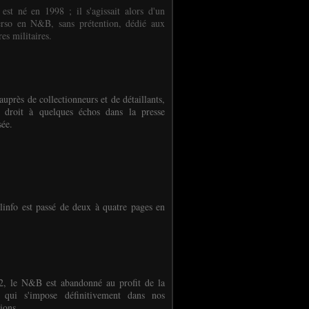
 est né en 1998 ; il s'agissait alors d'un
erso en N&B, sans prétention, dédié aux
es militaires.
auprès de collectionneurs et de détaillants,
 droit à quelques échos dans la presse
sée.
linfo est passé de deux à quatre pages en
, le N&B est abandonné au profit de la
r qui s'impose définitivement dans nos
ions.