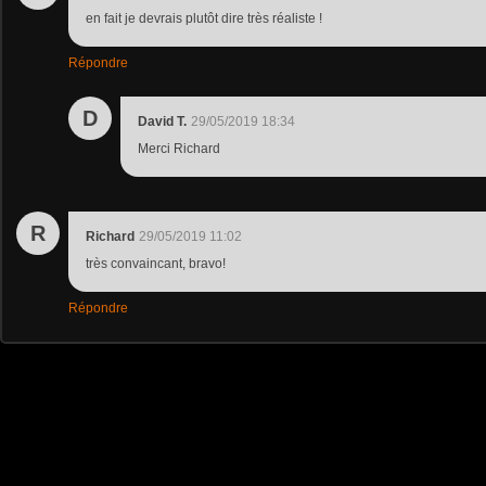
en fait je devrais plutôt dire très réaliste !
Répondre
D
David T.
29/05/2019 18:34
Merci Richard
R
Richard
29/05/2019 11:02
très convaincant, bravo!
Répondre