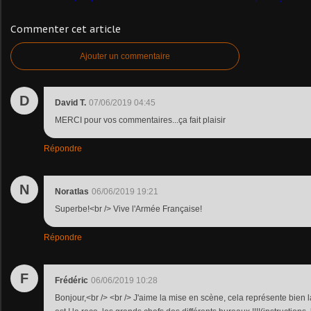
Commenter cet article
Ajouter un commentaire
D
David T.
07/06/2019 04:45
MERCI pour vos commentaires...ça fait plaisir
Répondre
N
Noratlas
06/06/2019 19:21
Superbe!<br /> Vive l'Armée Française!
Répondre
F
Frédéric
06/06/2019 10:28
Bonjour,<br /> <br /> J'aime la mise en scène, cela représente bien l