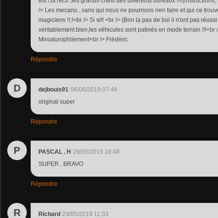
est !,la reco ,les grands chefs des différents bureaux !!!!(instructions, 
/> Les mecano...sans qui nous ne pourrions rien faire et qui ce trou
magiciens !!;!<br /> Si si!! <br /> (Bon la pas de bol il n'ont pas réuss
véritablement bien,les véhicules sont patinés en mode terrain !!!<br />
Miniaturophilement<br /> Frédéric
Répondre
D
dejbouis91
06/06/2019 07:46
original super
Répondre
P
PASCAL . H
29/05/2019 18:48
SUPER , BRAVO
Répondre
R
Richard
29/05/2019 11:03