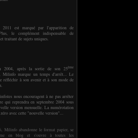
e 2011 est marqué par l'apparition de
oPlus, le complément indispensable de
et traitant de sujets uniques.
ème
n 2004, après la sortie de son 25
 Milinfo marque un temps d'arrêt... Le
e réfléchir à son avenir et à son mode de
on.
infistes nous encouragent à ne pas arrêter
ure qui reprendra en septembre 2004 sous
velle version mensuelle. La numérotation
 zéro avec cette "nouvelle version"...
, Milinfo abandonne le format papier, se
orme en blog et s'ouvre à toutes les