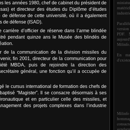
miniat
dans les années 1980, chef de cabinet du président de
matéri
Assas) et directeur des études du Diplôme d’études
industri
 de défense de cette université, où il a également
res de défense (ISAD).
P
arall
version
e carrière d’officier de réserve dans l’arme blindée
PDF. M
istré pendant quinze ans le Musée des blindés de
aujour
éation.
Milinfo
ur de la communication de la division missiles du
En mai
venir, fin 2001, directeur de la communication pour
d'existe
iété MBDA, puis de rejoindre la direction des
étaire général, une fonction qu’il a occupée de
rigé le cursus international de formation des chefs de
ptisé “Magister”. Il se consacre désormais à ses
éronautique et en particulier celle des missiles, et
anagement des projets complexes dans l’industrie
Milinfo
hommag
consacr
gendarm