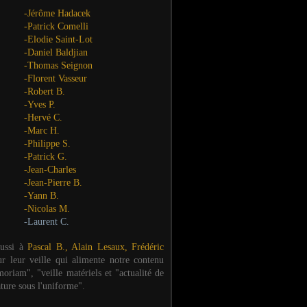
-Jérôme Hadacek
-Patrick Comelli
-Elodie Saint-Lot
-Daniel Baldjian
-Thomas Seignon
-Florent Vasseur
-Robert B.
-Yves P.
-Hervé C.
-Marc H.
-Philippe S.
-Patrick G.
-Jean-Charles
-Jean-Pierre B.
-Yann B.
-Nicolas M.
-Laurent C.
aussi à
Pascal B., Alain Lesaux, Frédéric
ur leur veille qui alimente notre contenu
oriam", "veille matériels et "actualité de
ature sous l'uniforme".