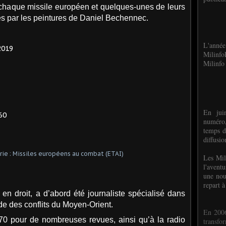
chaque missile européen et quelques-unes de leurs
rés par les peintures de Daniel Bechennec.
L'anné
2019
Milinf
Milinfo 
En jui
60
numéro,
temps d
diffusi
Les Mil
l'avent
une nou
repart à
 en droit, a d’abord été journaliste spécialisé dans
ude des conflits du Moyen-Orient.
En 2006
970 pour de nombreuses revues, ainsi qu’à la radio
transf