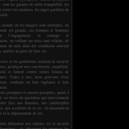
.. sont les garants de notre tranquillité, les
s contre les menaces, les anges gardiens de
ciété.
 monde où les dangers sont multiples, où
titude est grande, ces femmes et hommes
nent l’engagement, le courage et
tion, en veillant sur nous sans relâche, de
mme de nuit, dans des conditions souvent
es, parfois au péril de leur vie.
ciers et les gendarmes assurent la sécurité
rues, protègent nos concitoyens, enquêtent,
llent et luttent contre toutes formes de
uance. Grâce à eux, nous pouvons vivre
ment, confiants en leur vigilance et leur
ment.
eurs-pompiers et marins-pompiers, quant à
nt ces héros du quotidien qui interviennent
siter face aux flammes, aux catastrophes
es, aux accidents de la vie ; ils incarnent la
té et le dépassement de soi.
dats défendent nos valeurs, ici et au-delà
rontières ; ils affrontent les épreuves les