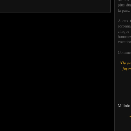
plus dur
la paix.
À eux t
reconn
chaque
hommes,
vocatio
Comme l
"On ne
façon
Milinfo 