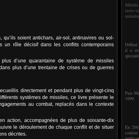
Milinfo
recto-v
miniatur
qu’ils soient antichars, air-sol, antinavires ou sol-
Diffusé 
s un rôle décisif dans les conflits contemporains
il a eu
spéciali
s plus d’une quarantaine de système de missiles
 dans plus d’une trentaine de crises ou de guerres
cueillis directement et pendant plus de vingt-cinq
Puis Mi
fférents systèmes de missiles, ce livre présente le
1999.
d’engagements au combat, replacés dans le contexte
en action, accompagnées de plus de soixante-dix
En 2002
suivre le déroulement de chaque conflit et de situer
couleu
ons décrites.
publicat