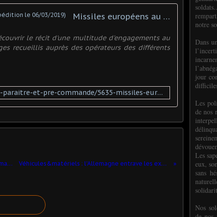
soldats.
rempart
Missiles européens au combat (Expédition le 06/03/2019)
notre so
couvrir le récit d'une multitude d'engagements au
Dans un
s recueillis auprès des opérateurs des différents
l’incer
incar
l’abnéga
jour co
difficil
https://www.editions-etai.fr/a-paraitre-et-pre-commande/5635-missiles-europeens-au-combat-9791028302788.html
Les poli
de nos 
interpe
délinq
sereine
dévoue
Les sap
eux, so
La Brigade d’Infanterie Parachutiste marocaine au 1:43 (par Kamal)
Véhicules&matériels : l'Allemagne entrave les exportations d'armements d'Arquus
sans hé
naturell
solidari
Nos sol
de nos f