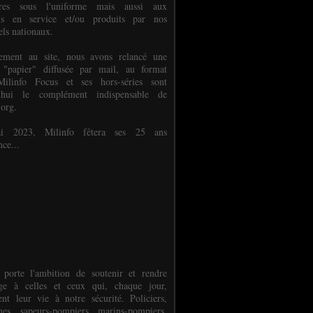
ures sous l'uniforme mais aussi aux
els en service et/ou produits par nos
els nationaux.
èlement au site, nous avons relancé une
 "papier" diffusée par mail, au format
ilinfo Focus et ses hors-séries sont
d'hui le complément indispensable de
.org.
 2023, Milinfo fêtera ses 25 ans
nce...
 porte l'ambition de soutenir et rendre
e à celles et ceux qui, chaque jour,
ent leur vie à notre sécurité. Policiers,
es, sapeurs-pompiers, marins-pompiers,