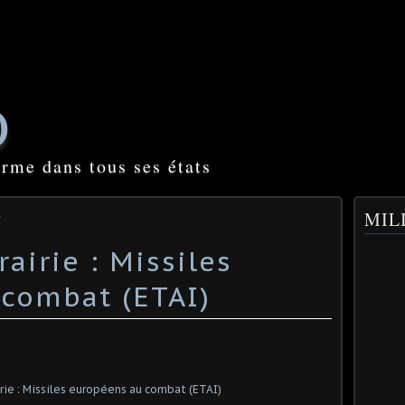
O
orme dans tous ses états
L
MILI
airie : Missiles
combat (ETAI)