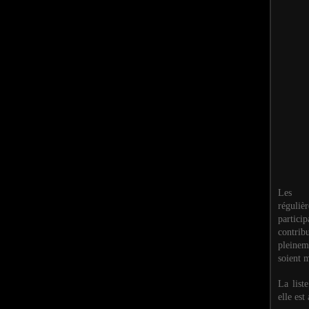
Les M
réguli
partic
contri
pleinem
soient m
La list
elle est