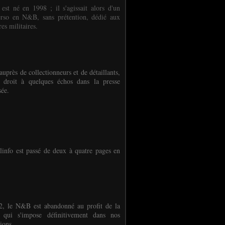
 est né en 1998 ; il s'agissait alors d'un
erso en N&B, sans prétention, dédié aux
es militaires.
auprès de collectionneurs et de détaillants,
 droit à quelques échos dans la presse
sée.
linfo est passé de deux à quatre pages en
, le N&B est abandonné au profit de la
r qui s'impose définitivement dans nos
ions.