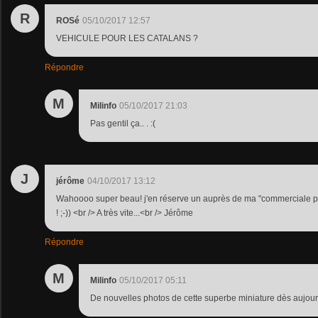
R
ROSé
05/10/2017 12:57
VEHICULE POUR LES CATALANS ?
Répondre
M
Milinfo
05/10/2017 21:03
Pas gentil ça.. . :(
J
jérôme
04/10/2017 13:12
Wahoooo super beau! j'en réserve un auprès de ma "commerciale pr
! ;-)) <br /> A très vite...<br /> Jérôme
Répondre
M
Milinfo
05/10/2017 05:11
De nouvelles photos de cette superbe miniature dès aujourd'