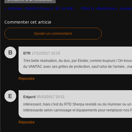
Archives - Milinfo-Focus n° 42 : le VAB Ultima génie au 1/48 (Master Fighter)
Commenter cet article
Ajouter un commentaire
B
BTR
17/12/2017 10:23
Très belle réalisation, du duo, par Elodie; comme toujours ! On trouv
du VAMTAC avec ses grilles de protection, sauf celui de l'armée...ma
Répondre
E
Edgard
05/10/2017 20:51
intéressant, mais c'est du RTD Sherpa revisité ou du Hummer ou un 
intéressante selon carrossage et équipements pour remplacer nos P4
Répondre