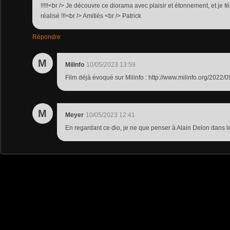
!!!!!<br /> Je découvre ce diorama avec plaisir et étonnement, et je fél
réalisé !!!<br /> Amitiés <br /> Patrick
Répondre
M
Milinfo
10/05/2023 13:59
Film déjà évoqué sur Milinfo : http://www.milinfo.org/2022/0
M
Meyer
10/05/2023 12:41
En regardant ce dio, je ne que penser à Alain Delon dans le 