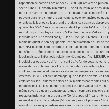
l'apparition de camions des années 70 et 80 qui arrivent de plus en 
scène ! <br /> Quant aux miniatures....il s'agit, ne l'oublions pas, d'u
pour une marque, un domaine, ou un fabricant, mais le marché est s
peuvent aussi chuter dans l'oubli complet, et le non intérêt, ou dup
orientaux, le jour où ça leur prendra, et dans ce cas, nous obser
qu'avec les GMC Dinky qui se négociaient à plus de 700€, et qui auj
reproduits par Dan Toys à 55€.<br /> De plus, même si MAI était un 
industrielles qui ne faisait pas QUE les ACMAT pour Monsieur LEGUEU
même un quantité non négligeable...et non quantifiable aussi de m
d'ACMAT et offerts à de nombreux clients. Je connais certains offici
possèdent la série complète ou certains exemplaires...qu'ils gardent
jouet, mais pour l'affect et le relationnel dégagé par Paul LEGUEU e
indélébile à tous ceux qui l'ont rencontrés.(je fus de ceux là, jeune lo
même dans son bureau, rue François 1er).<br /> Par ailleurs, les qu
sont grandement améliorés et ces anciennes maquettes des années 1
vétérans. <br /> C'est bien dommage, que de telles polémiques fina
cette production, largement attisées et alimentées par certains qui 
modèles, mais juste se donner l'impression d'une valeur (fictive) à 
même savoir de quoi il s'agit parfois, sans en connaitre l'histoire et 
restaurer, juste accumuler pour dire "Je l'ai et pas toi !", sans même p
retient d' écrire sur le sujet que j'ai pourtant proposé plusieurs fois 
mais dont je sais que certains useraient, pour valoriser financièremen