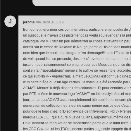
J
jerome
08/10/2016 11:19
Bonjour et merci pour ces commentaires, particulièrement celui de 
un sujet que je n'avais pas justement pas voulu soulever dans la pu
catalogue.<br /> Il faut un peu démystifier la chose et revenir un peu
dormir sur le trésor de Rakham le Rouge, parce qu'ils ont des modèl
nom bien que le bout de la langue m'en démange!!! mais l'Est de la F
de voir quand l'un se présente, des prix s'envoler ou demander au de
juste un petit raisonnement sommaire pour ces Messieurs qui se dise
sont en fait "spéculateurs" même si le suffixe se ressemble, accordez
ce qui suit:<br /> - Aujourd'hui, la marque ACMAT est connue d'une
d'un certain âge ou d'un âge certain...la marque a été rachetée par 
ACMAT -Meaux" à déjà disparu des calandres. Et pour certains vus 
par RTD, même le nouveau logo "ACMAT" en lettres stylisées et mo
jour, la marque ACMAT aura complètement été oubliée, et encore plu
génération de collectionneurs qui ne saura même pas ce que c'était
pour que le logo chez RTD soit évincé définitivement....<br /> Pren
marque BERLIET qui a duré plus de 50 ans, aujourd'hui, même d
Utile, doivent se renouveler, se moderniser, parce que le futur lecteu
les GBC Gazelle, ni les TBO et encore moins la grande épopée du dés