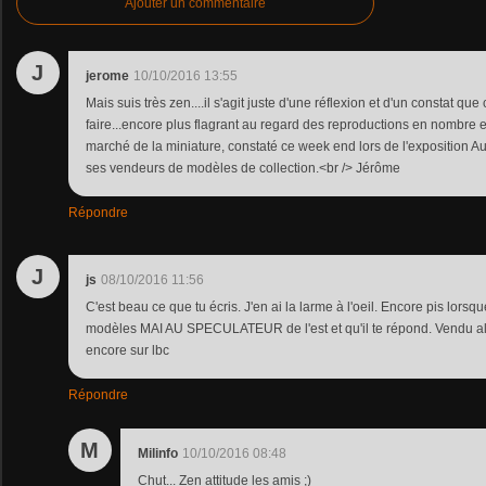
Ajouter un commentaire
J
jerome
10/10/2016 13:55
Mais suis très zen....il s'agit juste d'une réflexion et d'un constat q
faire...encore plus flagrant au regard des reproductions en nombre et
marché de la miniature, constaté ce week end lors de l'exposition 
ses vendeurs de modèles de collection.<br /> Jérôme
Répondre
J
js
08/10/2016 11:56
C'est beau ce que tu écris. J'en ai la larme à l'oeil. Encore pis lors
modèles MAI AU SPECULATEUR de l'est et qu'il te répond. Vendu al
encore sur lbc
Répondre
M
Milinfo
10/10/2016 08:48
Chut... Zen attitude les amis ;)