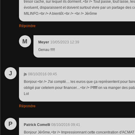
trésor caché, sur lequel ils dorment..<br /> Tout passe, tout lasse, les
évoluent, disparaissent et doivent surtout vivre par un partage des 
MILINFO.<br /> A bientôt.<br /> <br /> Jérôme
Répondre
M
Meyer
10/05/2023 12:39
Genau !!!!!
J
js
08/10/2016 09:45
Bonjour.<br /> J'ai compté.... les euros que ça représentent pour fa
obligé par cetelem pour financer....<br /> Pfffff on va manger des pa
Lol
Répondre
P
Patrick Comelli
08/10/2016 09:41
Bonjour Jérôme,<br /> Impressionnant cette concentration d'ACMAT mi