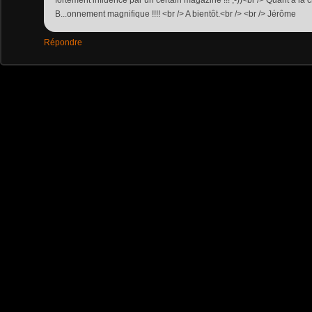
B...onnement magnifique !!!! <br /> A bientôt.<br /> <br /> Jérôme
Répondre