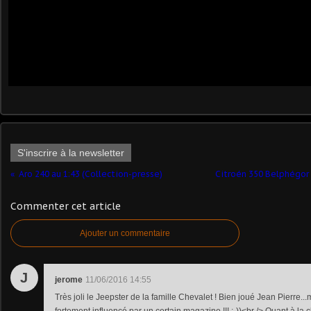
S'inscrire à la newsletter
Aro 240 au 1:43 (Collection-presse)
Citroén 350 Belphégor 
Commenter cet article
Ajouter un commentaire
J
jerome
11/06/2016 14:55
Très joli le Jeepster de la famille Chevalet ! Bien joué Jean Pierre...
fortement influencé par un certain magazine !!! ;-))<br /> Quant à la c