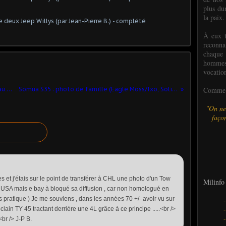
plus dur
la paix.
À eux t
reconn
chaque
hommes,
vocatio
Comme l
T-62, BTR-60, PT-76 et A2S3 Akatsiya au 1/48 (par Dominique)
Somua S35 : photo de famille (Eagle Moss/Ixo, Solido, Heller, Altaya, Tamiya)
"On ne
façon
s et j'étais sur le point de transférer à CHL une photo d'un Tow
Milinfo 
USA mais e bay à bloqué sa diffusion , car non homologué en
ès pratique ) Je me souviens , dans les années 70 +/- avoir vu sur
ain TY 45 tractant derrière une 4L grâce à ce principe .....<br />
br /> J-P B.