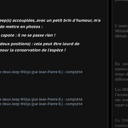
 Jeep(s) accouplées, avec un petit brin d'humour, m'a
L'anné
de mettre en photos :
Milinf
pote : il ne se passe rien !
Milinfo 
eux positions) : cela peut être lourd de
our la conservation de l'espèce !
En jui
numéro,
temps d
diffusi
Les Mil
l'avent
une nou
repart à
En 2006
transf