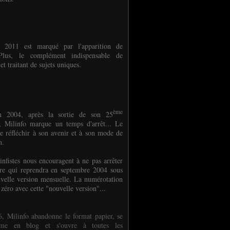
e 2011 est marqué par l'apparition de
oPlus, le complément indispensable de
et traitant de sujets uniques.
ème
n 2004, après la sortie de son 25
 Milinfo marque un temps d'arrêt... Le
e réfléchir à son avenir et à son mode de
on.
infistes nous encouragent à ne pas arrêter
ure qui reprendra en septembre 2004 sous
velle version mensuelle. La numérotation
 zéro avec cette "nouvelle version"...
, Milinfo abandonne le format papier, se
orme en blog et s'ouvre à toutes les