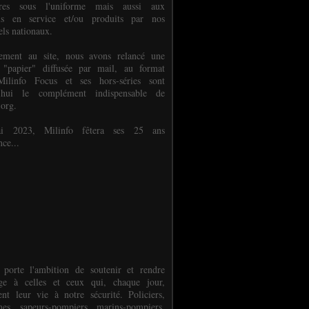
ures sous l'uniforme mais aussi aux
els en service et/ou produits par nos
els nationaux.
èlement au site, nous avons relancé une
 "papier" diffusée par mail, au format
ilinfo Focus et ses hors-séries sont
d'hui le complément indispensable de
.org.
 2023, Milinfo fêtera ses 25 ans
nce...
 porte l'ambition de soutenir et rendre
e à celles et ceux qui, chaque jour,
ent leur vie à notre sécurité. Policiers,
es, sapeurs-pompiers, marins-pompiers,