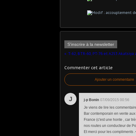
S'inscrire à la newsletter
Commenter cet article
Ajouter un commentaire
J
j-p Bonin
07/09/2015 00:56
Je viens de lire les commentaire
Bar contemporain en vente aux 
France (c'est une honte , car tr
nos routes un conducteur de Pocl
Et merci pour les compliments .<