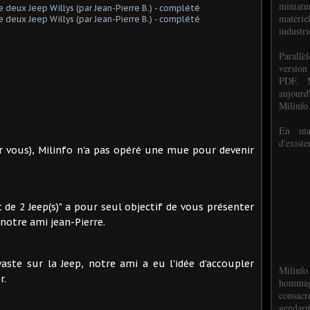
miniat
matéri
industri
P
arall
version
PDF. M
aujour
Milinfo
En mai
d'existe
vous), Milinfo n'a pas opéré une mue pour devenir
 de 2 Jeep(s)" a pour seul objectif de vous présenter
 notre ami jean-Pierre.
ste sur la Jeep, notre ami a eu l'idée d'accoupler
Milinfo
r.
hommag
consacr
gendarm