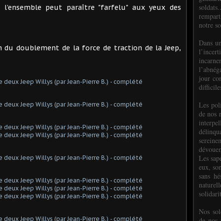
soldats.
i l'ensemble peut paraître "farfelu" aux yeux des
rempart
notre so
Dans un
n du doublement de la force de traction de la Jeep,
l’incer
incar
l’abnéga
jour co
difficil
Les poli
de nos 
interpe
délinq
sereine
dévoue
Les sap
eux, so
sans hé
naturell
solidari
Nos sol
de nos f