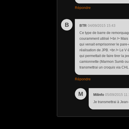
Répondre
B
BTR
04/09/2015 15:43
Ce type de barre de remorquage 
couramment utilisé !<br /> Mais
qui venait emprisonner le pare-c
réalisation de JPB. <br /> Le V é
qui permettait de faire tirer la
camionnette (Marmon Sumb ou U
transmettrai un croquis via CHL
Répondre
M
Milinfo
05/09/2015 11
Je transmettrai à Jean-P