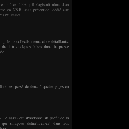
 est né en 1998 ; il s'agissait alors d'un
erso en N&B, sans prétention, dédié aux
es militaires.
auprès de collectionneurs et de détaillants,
 droit à quelques échos dans la presse
sée.
linfo est passé de deux à quatre pages en
, le N&B est abandonné au profit de la
r qui s'impose définitivement dans nos
ions.