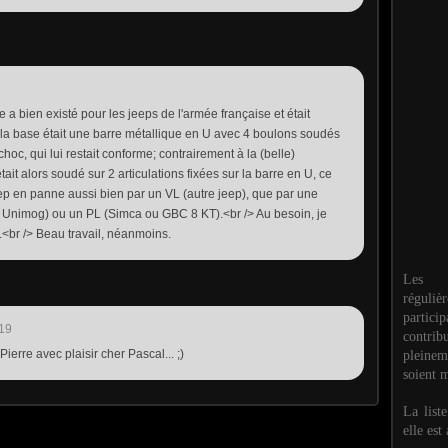
a bien existé pour les jeeps de l'armée française et était
 la base était une barre métallique en U avec 4 boulons soudés
hoc, qui lui restait conforme; contrairement à la (belle)
tait alors soudé sur 2 articulations fixées sur la barre en U, ce
 jeep en panne aussi bien par un VL (autre jeep), que par une
nimog) ou un PL (Simca ou GBC 8 KT).<br /> Au besoin, je
.<br /> Beau travail, néanmoins.
Les M
réguli
partic
:19
contri
ierre avec plaisir cher Pascal... ;)
pleinem
soient m
La list
elle est