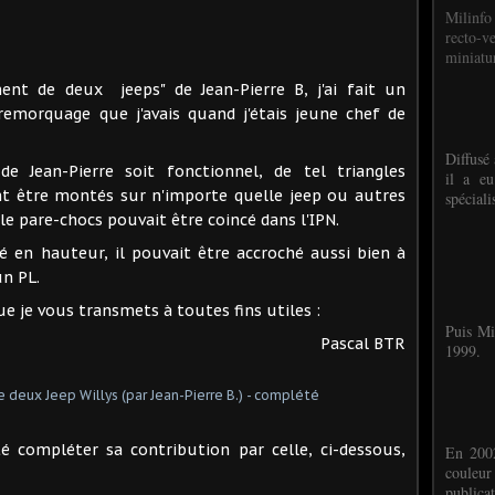
Milinfo
recto-v
miniatur
ement de deux jeeps" de Jean-Pierre B, j'ai fait un
remorquage que j'avais quand j'étais jeune chef de
Diffusé 
de Jean-Pierre soit fonctionnel, de tel triangles
il a eu
nt être montés sur n'importe quelle jeep ou autres
spéciali
e pare-chocs pouvait être coincé dans l'IPN.
lé en hauteur, il pouvait être accroché aussi bien à
n PL.
ue je vous transmets à toutes fins utiles :
Puis Mi
Pascal BTR
1999.
té compléter sa contribution par celle, ci-dessous,
En 2002
couleu
publicat