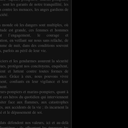
.. sont les garants de notre tranquillité, les
s contre les menaces, les anges gardiens de
ciété.
 monde où les dangers sont multiples, où
titude est grande, ces femmes et hommes
nent l’engagement, le courage et
tion, en veillant sur nous sans relâche, de
mme de nuit, dans des conditions souvent
es, parfois au péril de leur vie.
ciers et les gendarmes assurent la sécurité
rues, protègent nos concitoyens, enquêtent,
llent et luttent contre toutes formes de
uance. Grâce à eux, nous pouvons vivre
ment, confiants en leur vigilance et leur
ment.
eurs-pompiers et marins-pompiers, quant à
nt ces héros du quotidien qui interviennent
siter face aux flammes, aux catastrophes
es, aux accidents de la vie ; ils incarnent la
té et le dépassement de soi.
dats défendent nos valeurs, ici et au-delà
rontières ; ils affrontent les épreuves les