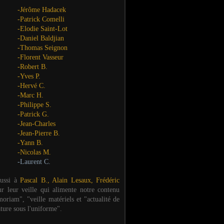
-Jérôme Hadacek
-Patrick Comelli
-Elodie Saint-Lot
-Daniel Baldjian
-Thomas Seignon
-Florent Vasseur
-Robert B.
-Yves P.
-Hervé C.
-Marc H.
-Philippe S.
-Patrick G.
-Jean-Charles
-Jean-Pierre B.
-Yann B.
-Nicolas M.
-Laurent C.
aussi à
Pascal B., Alain Lesaux, Frédéric
ur leur veille qui alimente notre contenu
oriam", "veille matériels et "actualité de
ature sous l'uniforme".