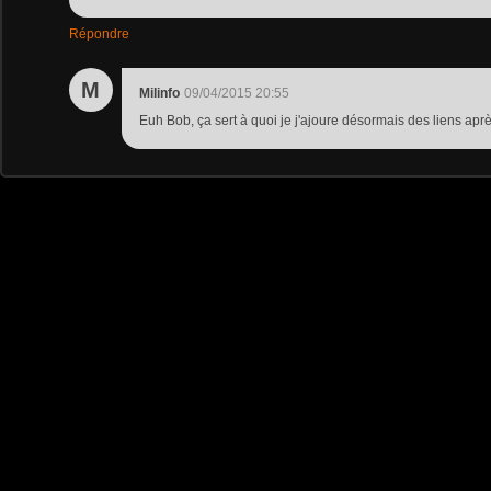
Répondre
M
Milinfo
09/04/2015 20:55
Euh Bob, ça sert à quoi je j'ajoure désormais des liens aprè