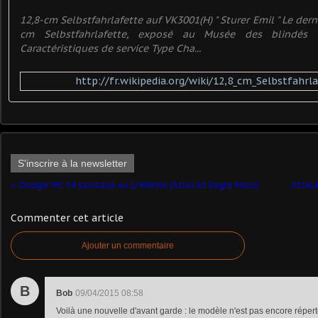
12,8-cm Selbstfahrlafette auf VK3001(H) " Sturer Emil " Le der
cm Selbstfahrlafette, exposé au Musée des blindés d
Caractéristiques de service Type Cha...
http://fr.wikipedia.org/wiki/12,8_cm_Selbstfahr
S'inscrire à la newsletter
Dodge WC 54 sanitaire au 1/43ème (Atlas et Eagle Moss)
Attel
Commenter cet article
Ajouter un commentaire
B
Bob
09/04/2015 08:58
Voilà une nouvelle d'avant garde : le modèle n'est pas encore réperto