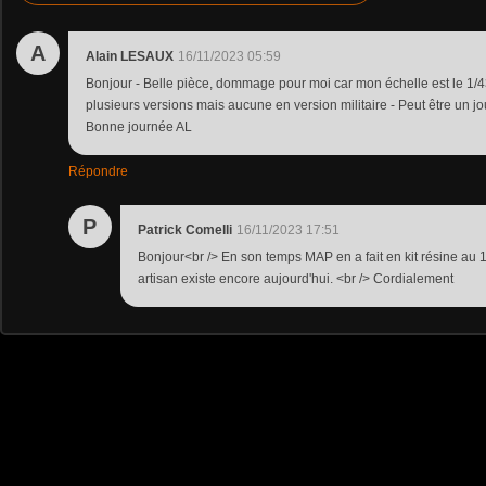
A
Alain LESAUX
16/11/2023 05:59
Bonjour - Belle pièce, dommage pour moi car mon échelle est le 1/43
plusieurs versions mais aucune en version militaire - Peut être un jour
Bonne journée AL
Répondre
P
Patrick Comelli
16/11/2023 17:51
Bonjour<br /> En son temps MAP en a fait en kit résine au 1/
artisan existe encore aujourd'hui. <br /> Cordialement