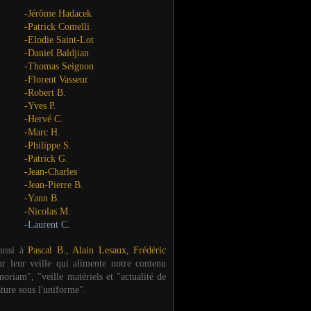
-Jérôme Hadacek
-Patrick Comelli
-Elodie Saint-Lot
-Daniel Baldjian
-Thomas Seignon
-Florent Vasseur
-Robert B.
-Yves P.
-Hervé C.
-Marc H.
-Philippe S.
-Patrick G.
-Jean-Charles
-Jean-Pierre B.
-Yann B.
-Nicolas M.
-Laurent C.
aussi à
Pascal B., Alain Lesaux, Frédéric
ur leur veille qui alimente notre contenu
oriam", "veille matériels et "actualité de
ature sous l'uniforme".