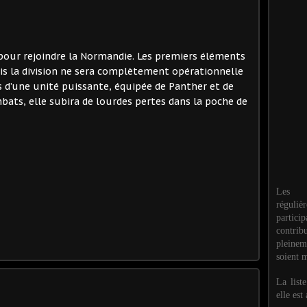
 pour rejoindre la Normandie. Les premiers éléments
mais la division ne sera complètement opérationnelle
lors d’une unité puissante, équipée de Panther et de
ats, elle subira de lourdes pertes dans la poche de
Les M
réguli
partic
contri
pleinem
soient m
La list
elle est