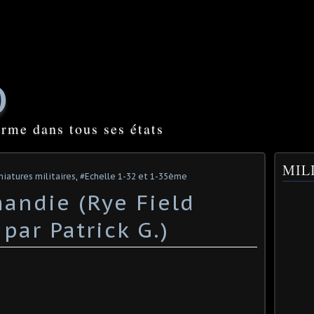
O
orme dans tous ses états
MILI
niatures militaires
,
#Echelle 1-32 et 1-35ème
andie (Rye Field
 par Patrick G.)