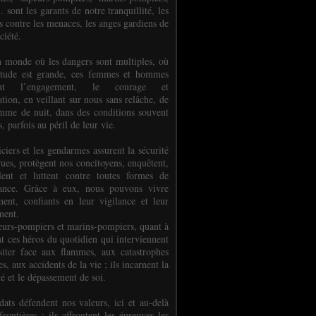
.. sont les garants de notre tranquillité, les
s contre les menaces, les anges gardiens de
ciété.
 monde où les dangers sont multiples, où
titude est grande, ces femmes et hommes
nent l’engagement, le courage et
tion, en veillant sur nous sans relâche, de
mme de nuit, dans des conditions souvent
es, parfois au péril de leur vie.
ciers et les gendarmes assurent la sécurité
rues, protègent nos concitoyens, enquêtent,
llent et luttent contre toutes formes de
uance. Grâce à eux, nous pouvons vivre
ment, confiants en leur vigilance et leur
ment.
eurs-pompiers et marins-pompiers, quant à
nt ces héros du quotidien qui interviennent
siter face aux flammes, aux catastrophes
es, aux accidents de la vie ; ils incarnent la
té et le dépassement de soi.
dats défendent nos valeurs, ici et au-delà
rontières ; ils affrontent les épreuves les