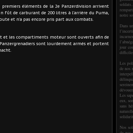
soldats.
 premiers éléments de la 2e Panzerdivision arrivent
rempart
un fût de carburant de 200 litres à l’arrière du Puma,
notre so
oute et n’a pas encore pris part aux combats.
Dans un
l’incer
incar
jet et les compartiments moteur sont ouverts afin de
l’abnéga
es Panzergrenadiers sont lourdement armés et portent
jour co
macht.
difficil
Les poli
de nos 
interpe
délinq
sereine
dévoue
Les sap
eux, so
sans hé
naturell
solidari
Nos sol
de nos f