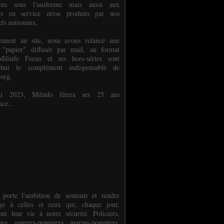
ures sous l'uniforme mais aussi aux
els en service et/ou produits par nos
els nationaux.
èlement au site, nous avons relancé une
 "papier" diffusée par mail, au format
ilinfo Focus et ses hors-séries sont
d'hui le complément indispensable de
.org.
 2023, Milinfo fêtera ses 25 ans
nce...
 porte l'ambition de soutenir et rendre
e à celles et ceux qui, chaque jour,
ent leur vie à notre sécurité. Policiers,
es, sapeurs-pompiers, marins-pompiers,