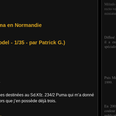
Milinfo
recto-v
miniatur
ma en Normandie
Diffusé 
il a eu
del - 1/35 - par Patrick G.)
spéciali
Puis Mi
.
1999.
rines destinées au Sd.Kfz. 234/2 Puma qui m’a donné
rs que j’en possède déjà trois.
En 2002
couleu
publicat