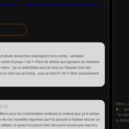
Mercedes-Benz Vito Police/Gendarmerie (Busch - 1/87)
Panhard EBR "Bonux" au 1/55 (Modifs d'Olivier H.) ​
 et ébahi devant tes réalisations hors norme , véritable
ieille Europe ! <br /> Plein de détails qui rajoutent au réalisme
arc , j'ai un petit faible pour le chat sur l'épaule d'un des
ut un chat sur un Puma , cela se tient !!! <br /> Bien amicalement
Merci 
11:32
R...
po
 Merci pour ton commentaire motivant et content que ça te plaise.
"In mem
ie de ces nouvëlles figurines qui m'a poussé à réaliser encore un
la mini
 détails, tu auras l'occasion d'en découvrir encore pas mal lors