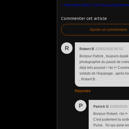
Commenter cet article
Ajouter un commentaire
R
Robert B
22/05/2026 06:52
Bonjour Patrick , toujours épaté
photographie du passé de notre v
déjà trés poussé ! <br /> Comme M
soldats de l'équipage , aprés to
, Robert B .
Répondre
P
Patrick G
22/05/2026 
Bonjour Robert, <br />
C'est justement la sort
Puma . Toi qui aime les