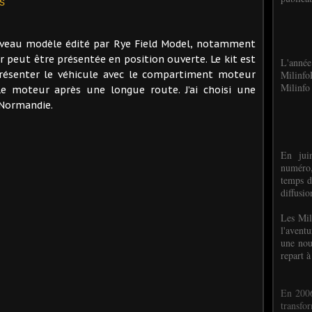
s
uveau modèle édité par Rye Field Model, notamment
 peut être présentée en position ouverte. Le kit est
L'anné
représenter le véhicule avec le compartiment moteur
Milinf
Milinfo 
r le moteur après une longue route. J’ai choisi une
 Normandie.
En jui
numéro,
temps d
diffusi
Les Mil
l'avent
une nou
repart à
En 2006
transf