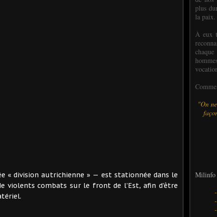
plus dur
la paix.
À eux t
reconn
chaque
hommes,
vocatio
Comme l
"On ne
façon
Milinfo 
 « division autrichienne » — est stationnée dans le
e violents combats sur le front de l’Est, afin d’être
ériel.