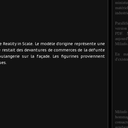
miniat
matéri
industri
P
arall
version
PDF. M
aujour
Milinfo
 Reality in Scale. Le modèle d’origine représente une
 restait des devantures de commerces de la défunte
En mai
ulangerie sur la façade. Les figurines proviennent
d'existe
ues.
Milinfo
hommag
consacr
gendarm