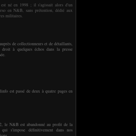
 est né en 1998 ; il s'agissait alors d'un
erso en N&B, sans prétention, dédié aux
es militaires.
auprès de collectionneurs et de détaillants,
 droit à quelques échos dans la presse
sée.
linfo est passé de deux à quatre pages en
, le N&B est abandonné au profit de la
r qui s'impose définitivement dans nos
ions.