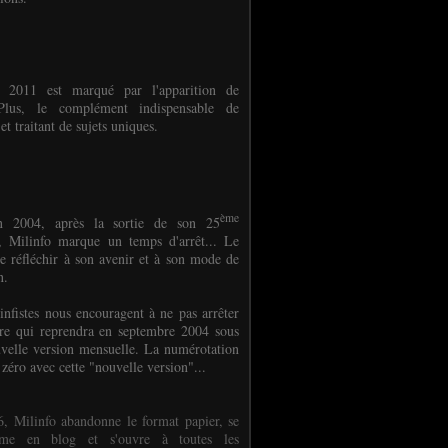
e 2011 est marqué par l'apparition de
oPlus, le complément indispensable de
et traitant de sujets uniques.
ème
n 2004, après la sortie de son 25
 Milinfo marque un temps d'arrêt... Le
e réfléchir à son avenir et à son mode de
on.
infistes nous encouragent à ne pas arrêter
ure qui reprendra en septembre 2004 sous
velle version mensuelle. La numérotation
 zéro avec cette "nouvelle version"...
, Milinfo abandonne le format papier, se
orme en blog et s'ouvre à toutes les