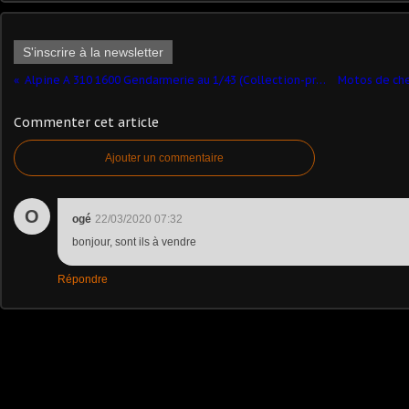
S'inscrire à la newsletter
Alpine A 310 1600 Gendarmerie au 1/43 (Collection-presse De Agostini Pays de l'Est)
Commenter cet article
Ajouter un commentaire
O
ogé
22/03/2020 07:32
bonjour, sont ils à vendre
Répondre