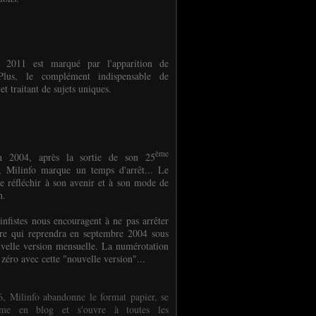
e 2011 est marqué par l'apparition de
oPlus, le complément indispensable de
et traitant de sujets uniques.
ème
n 2004, après la sortie de son 25
 Milinfo marque un temps d'arrêt... Le
e réfléchir à son avenir et à son mode de
on.
infistes nous encouragent à ne pas arrêter
ure qui reprendra en septembre 2004 sous
velle version mensuelle. La numérotation
 zéro avec cette "nouvelle version"...
, Milinfo abandonne le format papier, se
orme en blog et s'ouvre à toutes les