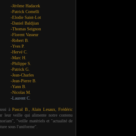
-Jérôme Hadacek
-Patrick Comelli
-Elodie Saint-Lot
-Daniel Baldjian
-Thomas Seignon
-Florent Vasseur
-Robert B.
-Yves P.
-Hervé C.
-Marc H.
-Philippe S.
-Patrick G.
-Jean-Charles
-Jean-Pierre B.
-Yann B.
-Nicolas M.
-Laurent C.
aussi à
Pascal B., Alain Lesaux, Frédéric
ur leur veille qui alimente notre contenu
oriam", "veille matériels et "actualité de
ature sous l'uniforme".