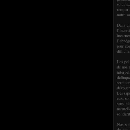
soldats.
rempart
notre so
Dans un
l’incer
incar
l’abnéga
jour co
difficil
Les poli
de nos 
interpe
délinq
sereine
dévoue
Les sap
eux, so
sans hé
naturell
solidari
Nos sol
de nos f