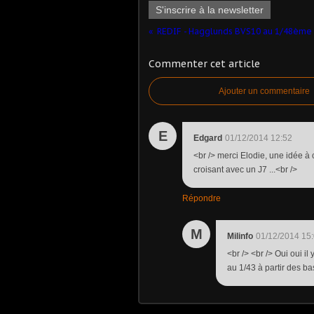
S'inscrire à la newsletter
Commenter cet article
Ajouter un commentaire
E
Edgard
01/12/2014 12:52
<br /> merci Elodie, une idée à c
croisant avec un J7 ...<br />
Répondre
M
Milinfo
01/12/2014 15
<br /> <br /> Oui oui 
au 1/43 à partir des bas