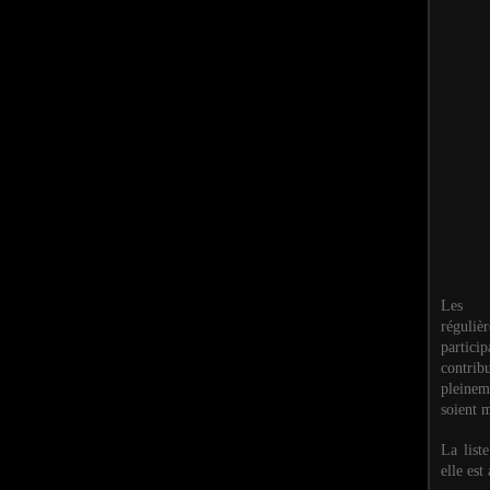
Les M
réguli
partic
contri
pleinem
soient m
La list
elle est