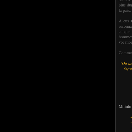
plus dur
la paix.
À eux t
reconn
chaque
hommes,
vocatio
Comme l
"On ne
façon
Milinfo 