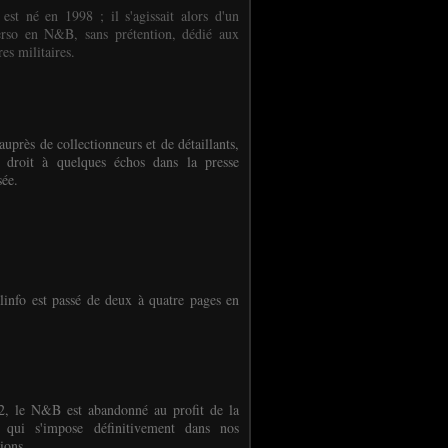
 est né en 1998 ; il s'agissait alors d'un
erso en N&B, sans prétention, dédié aux
es militaires.
auprès de collectionneurs et de détaillants,
 droit à quelques échos dans la presse
sée.
linfo est passé de deux à quatre pages en
, le N&B est abandonné au profit de la
r qui s'impose définitivement dans nos
ions.