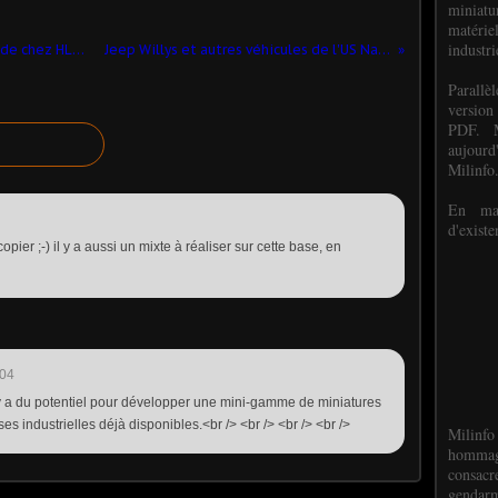
miniat
matéri
industri
REDIF - Hagglunds BVS10 au 1/48ème de chez HLBS (par Elodie Saint Lot et Yves)
Jeep Willys et autres véhicules de l'US Navy au 1/48ème (par Robert)
P
arall
version
PDF. M
aujour
Milinfo
En mai
d'existe
opier ;-) il y a aussi un mixte à réaliser sur cette base, en
:04
il y a du potentiel pour développer une mini-gamme de miniatures
es industrielles déjà disponibles.<br /> <br /> <br /> <br />
Milinfo
hommag
consacr
gendarm