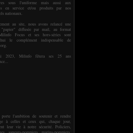
ures sous l'uniforme mais aussi aux
els en service et/ou produits par nos
els nationaux.
èlement au site, nous avons relancé une
 "papier" diffusée par mail, au format
ilinfo Focus et ses hors-séries sont
d'hui le complément indispensable de
.org.
 2023, Milinfo fêtera ses 25 ans
nce...
 porte l'ambition de soutenir et rendre
e à celles et ceux qui, chaque jour,
ent leur vie à notre sécurité. Policiers,
es, sapeurs-pompiers, marins-pompiers,