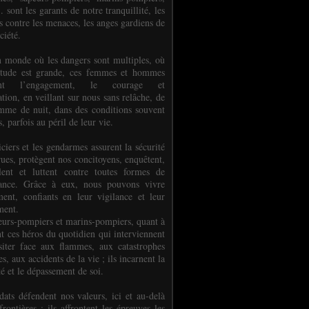
.. sont les garants de notre tranquillité, les
s contre les menaces, les anges gardiens de
ciété.
 monde où les dangers sont multiples, où
titude est grande, ces femmes et hommes
nent l’engagement, le courage et
tion, en veillant sur nous sans relâche, de
mme de nuit, dans des conditions souvent
es, parfois au péril de leur vie.
ciers et les gendarmes assurent la sécurité
rues, protègent nos concitoyens, enquêtent,
llent et luttent contre toutes formes de
uance. Grâce à eux, nous pouvons vivre
ment, confiants en leur vigilance et leur
ment.
eurs-pompiers et marins-pompiers, quant à
nt ces héros du quotidien qui interviennent
siter face aux flammes, aux catastrophes
es, aux accidents de la vie ; ils incarnent la
té et le dépassement de soi.
dats défendent nos valeurs, ici et au-delà
rontières ; ils affrontent les épreuves les