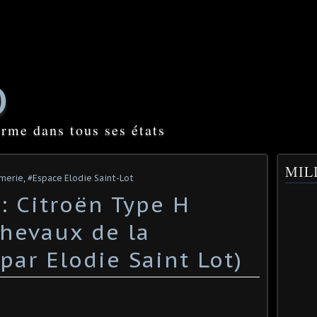
O
orme dans tous ses états
MILI
rmerie
,
#Espace Elodie Saint-Lot
: Citroën Type H
chevaux de la
par Elodie Saint Lot)