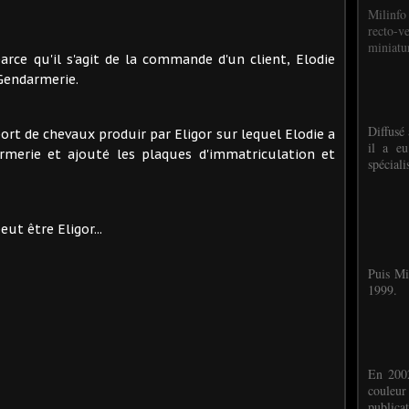
Milinfo
recto-v
miniatur
rce qu'il s'agit de la commande d'un client, Elodie
 Gendarmerie.
Diffusé 
port de chevaux produir par Eligor sur lequel Elodie a
il a eu
rmerie et ajouté les plaques d'immatriculation et
spéciali
ut être Eligor...
Puis Mi
1999.
En 2002
couleu
publicat