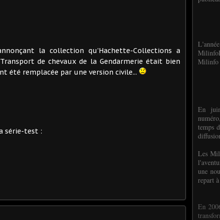
L'anné
nnonçant la collection qu'Hachette-Collections a
Milinf
 Transport de chevaux de la Gendarmerie était bien
Milinfo 
t été remplacée par une version civile...
En jui
numéro,
temps d
 série-test :
diffusi
Les Mil
l'avent
une nou
repart à
En 2006
transf