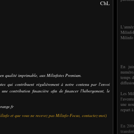
ChL
L'anné
Milinf
Milinfo 
En jui
numéro,
en qualité imprimable, aux Milinfistes Premium.
temps d
diffusi
stes qui contribuent régulièrement à notre contenu par l'envoi
 une contribution financière afin de financer l'hébergement, le
Les Mil
l'avent
une nou
range.fr
repart à
Milinfo et que vous ne recevez pas Milinfo-Focus, contactez-moi)
En 2006
transf