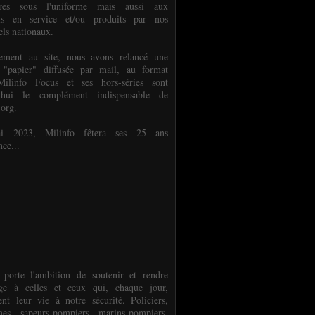
ures sous l'uniforme mais aussi aux
els en service et/ou produits par nos
els nationaux.
èlement au site, nous avons relancé une
 "papier" diffusée par mail, au format
ilinfo Focus et ses hors-séries sont
d'hui le complément indispensable de
.org.
 2023, Milinfo fêtera ses 25 ans
nce...
 porte l'ambition de soutenir et rendre
e à celles et ceux qui, chaque jour,
ent leur vie à notre sécurité. Policiers,
es, sapeurs-pompiers, marins-pompiers,