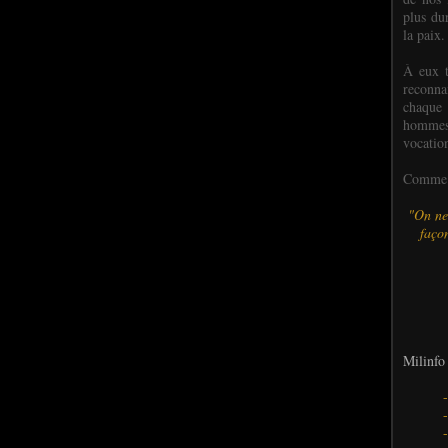
plus dur
la paix.
À eux t
reconn
chaque
hommes,
vocatio
Comme l
"On ne
façon
Milinfo 