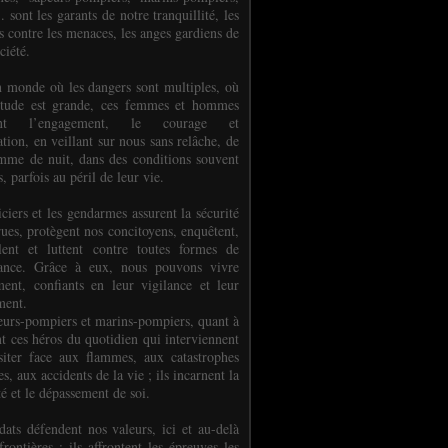
.. sont les garants de notre tranquillité, les
s contre les menaces, les anges gardiens de
ciété.
 monde où les dangers sont multiples, où
titude est grande, ces femmes et hommes
nent l’engagement, le courage et
tion, en veillant sur nous sans relâche, de
mme de nuit, dans des conditions souvent
es, parfois au péril de leur vie.
ciers et les gendarmes assurent la sécurité
rues, protègent nos concitoyens, enquêtent,
llent et luttent contre toutes formes de
uance. Grâce à eux, nous pouvons vivre
ment, confiants en leur vigilance et leur
ment.
eurs-pompiers et marins-pompiers, quant à
nt ces héros du quotidien qui interviennent
siter face aux flammes, aux catastrophes
es, aux accidents de la vie ; ils incarnent la
té et le dépassement de soi.
dats défendent nos valeurs, ici et au-delà
rontières ; ils affrontent les épreuves les