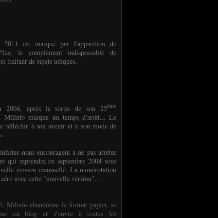
e 2011 est marqué par l'apparition de
oPlus, le complément indispensable de
et traitant de sujets uniques.
ème
n 2004, après la sortie de son 25
 Milinfo marque un temps d'arrêt... Le
e réfléchir à son avenir et à son mode de
on.
infistes nous encouragent à ne pas arrêter
ure qui reprendra en septembre 2004 sous
velle version mensuelle. La numérotation
 zéro avec cette "nouvelle version"...
, Milinfo abandonne le format papier, se
orme en blog et s'ouvre à toutes les