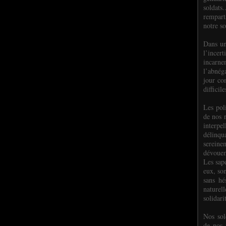
soldats.
rempart
notre so
Dans un
l’incer
incar
l’abnéga
jour co
difficil
Les poli
de nos 
interpe
délinq
sereine
dévoue
Les sap
eux, so
sans hé
naturell
solidari
Nos sol
de nos f