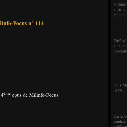
Milinfo
recto-v
miniatur
linfo-Focus n° 114
Diffusé 
il a eu
spéciali
Puis Mi
1999.
ème
14
opus de Milinfo-Focus.
En 2002
couleu
publicat