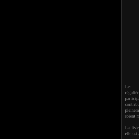
Les M
réguli
partic
contri
pleinem
soient m
La list
elle est