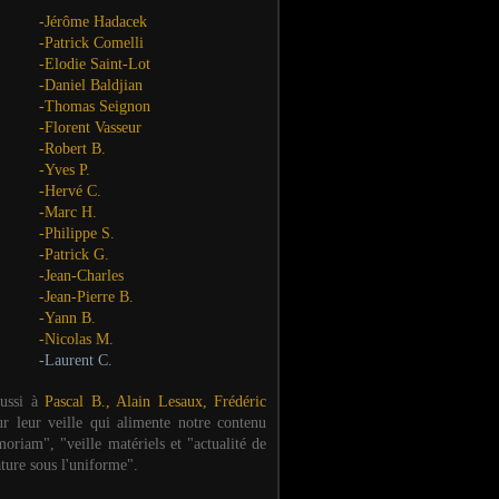
-Jérôme Hadacek
-Patrick Comelli
-Elodie Saint-Lot
-Daniel Baldjian
-Thomas Seignon
-Florent Vasseur
-Robert B.
-Yves P.
-Hervé C.
-Marc H.
-Philippe S.
-Patrick G.
-Jean-Charles
-Jean-Pierre B.
-Yann B.
-Nicolas M.
-Laurent C.
aussi à
Pascal B., Alain Lesaux, Frédéric
ur leur veille qui alimente notre contenu
oriam", "veille matériels et "actualité de
ature sous l'uniforme".