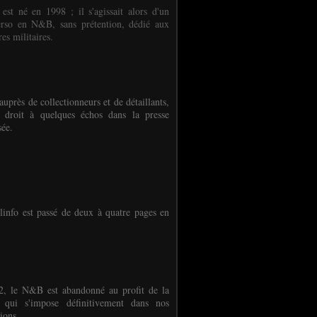
 est né en 1998 ; il s'agissait alors d'un
erso en N&B, sans prétention, dédié aux
es militaires.
auprès de collectionneurs et de détaillants,
 droit à quelques échos dans la presse
sée.
linfo est passé de deux à quatre pages en
, le N&B est abandonné au profit de la
r qui s'impose définitivement dans nos
ions.