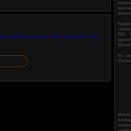
miniat
matéri
industri
P
arall
version
PDF. M
Buffalo MRAP (Contribution : Gaso.Line, Elodie Saint Lot, Florent, Robert B., Patrick Comelli, Bob, Yves, Pierre...)
aujour
Milinfo
En mai
d'existe
Milinfo
hommag
consacr
gendarm