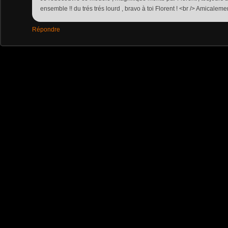
ensemble !! du trés trés lourd , bravo à toi Florent ! <br /> Amicalemen
Répondre