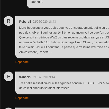
Robert B .
R
Robert B
02/05/2020 18:43
Merci beaucoup à vous trois , pour vos encouragements , et je suis tou
peu de choix en figurines au 1/48 éme , quant on voit ce que l'on peu
Que ce soit en période WW2 ou plus récente , soldats français et US 
énorme à l'échelle 1/35 ! <br /> Dommage ! seul Olivier , ns perme
faire plaisir ! <br /> Et pourtant , je pense que c'est une vrai mise en
Amicalement , Robert B .
Répondre
F
francois
02/05/2020 09:14
Trés belle réalisation<br /> les figurines sont un +++++++++<br /> 
de collectionneurs seraient intéressés.
Répondre