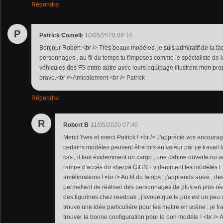
Répondre
P
Patrick Comelli
10/05/2020 09:14
Bonjour Robert <br /> Très beaux modèles, je suis admiratif de la faç
personnages , au fil du temps tu t'imposes comme le spécialiste de la
véhicules des FS entre autre avec leurs équipage illustrent mon prop
bravo.<br /> Amicalement <br /> Patrick
Répondre
R
Robert B
11/05/2020 07:40
Merci Yves et merci Patrick ! <br /> J'apprécie vos encour
certains modéles peuvent être mis en valeur par ce travail là
cas , il faut évidemment un cargo , une cabine ouverte ou a
rampe d'accés du sherpa GIGN Evidemment les modéles F
améliorations ! <br /> Au fil du temps , j'apprends aussi , d
permettent de réaliser des personnages de plus en plus réalis
des figurines chez reedoak , j'avoue que le prix est un peu 
trouve une idée particuliére pour les mettre en scéne , je fran
trouver la bonne configuration pour le bon modéle ! <br /> 