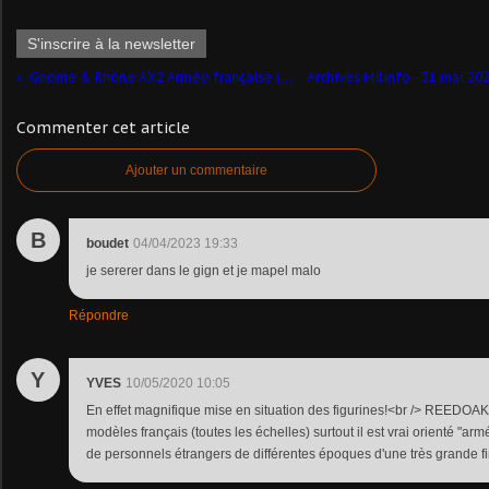
S'inscrire à la newsletter
Gnome & Rhône AX2 Armée française (Heller - 1/35 - par Jean-François)
Commenter cet article
Ajouter un commentaire
B
boudet
04/04/2023 19:33
je sererer dans le gign et je mapel malo
Répondre
Y
YVES
10/05/2020 10:05
En effet magnifique mise en situation des figurines!<br /> REEDOA
modèles français (toutes les échelles) surtout il est vrai orienté "ar
de personnels étrangers de différentes époques d'une très grande f