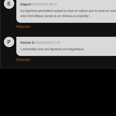
E
Edgard
02/05/2020 08:47
les figurines permettent autant la mise en valeur que la mise en scè
elles font défaut, serait-ce un créneau à exploiter ...
Répondre
P
Patrick G
02/05/2020 07:29
L'ensemble avec les figurines est magnifique.
Répondre