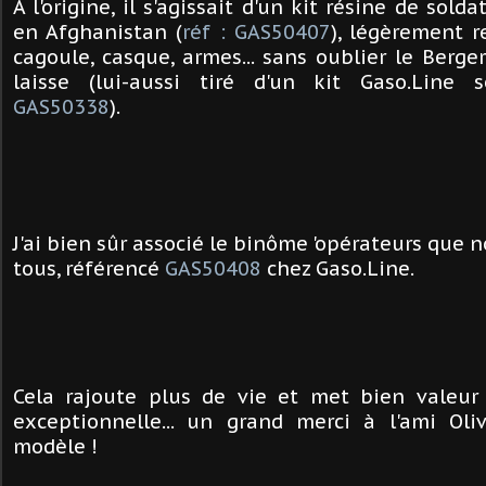
A l'origine, il s'agissait d'un kit résine de sold
en Afghanistan (
réf : GAS50407
), légèrement r
cagoule, casque, armes... sans oublier le Berg
laisse (lui-aussi tiré d'un kit Gaso.Line 
GAS50338
).
J'ai bien sûr associé le binôme 'opérateurs que 
tous, référencé
GAS50408
chez Gaso.Line.
Cela rajoute plus de vie et met bien valeur
exceptionnelle... u
n grand merci à l'ami Oli
modèle !