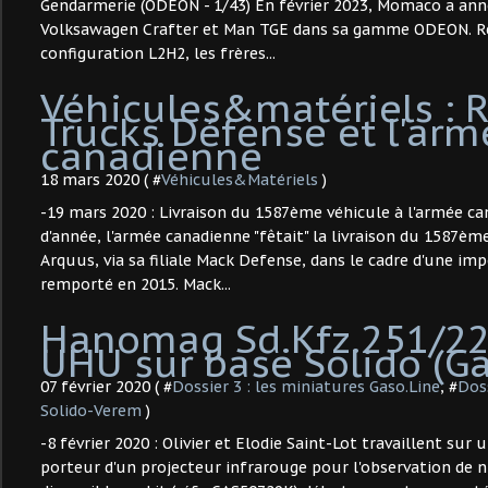
Gendarmerie (ODEON - 1/43) En février 2023, Momaco a anno
Volksawagen Crafter et Man TGE dans sa gamme ODEON. Re
configuration L2H2, les frères...
Véhicules&matériels : 
Trucks Défense et l'arm
canadienne
18 mars 2020 ( #
Véhicules&Matériels
)
-19 mars 2020 : Livraison du 1587ème véhicule à l'armée c
d'année, l'armée canadienne "fêtait" la livraison du 1587èm
Arquus, via sa filiale Mack Defense, dans le cadre d'une i
remporté en 2015. Mack...
Hanomag Sd.Kfz.251/22 
UHU sur base Solido (Ga
07 février 2020 ( #
Dossier 3 : les miniatures Gaso.Line
, #
Doss
Solido-Verem
)
-8 février 2020 : Olivier et Elodie Saint-Lot travaillent sur
porteur d'un projecteur infrarouge pour l'observation de nu