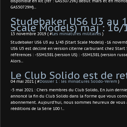
disponible en kit (réf : GAS50729K) début mars et en monté
GAS50729M)...
Studebaker US6 U3 au 1
Scale Models) maj : 16/
15 novembre 2019 ( #
Les miniatures militaires
)
Studebaker US6 U3 au 1/43 (Start Scale Models) -16 novemb
US6 U5 est décliné en version citerne carburant chez Start
références : -SSM1381 (version US) : -SSM1381 (version russ
Alors...
Le Club Solido est de re
04 mai 2021 ( #
Dossier 1 : les miniatures Solido-Verem
)
-5 mai 2021 : Chers membres du Club Solido, En Juin derni
annoncé la fin du Club Solido dans la forme que vous conn
abonnement. Aujourd'hui, nous sommes heureux de vous a
rééditions de la Série 100 !...