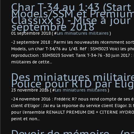
Char T-34 au 1:43 (Start
Models/SSM et Premiu
Classixx's) - Mise à jour
septembre 2018
01 septembre 2018 ( #
Les miniatures militaires
)
-2 septembre 2018 : Parmi les nouveautés récemment sorti
Models, un char T-34/76 au 1/43. Réf : SSM3023 Voici les ph
reproduction : SSM3023 Soviet Tank T-34-76 -30 juin 2017 
militaires de cette...
Des miniatures militair
Police pour RTD par Eligo
23 novembre 2016 ( #
Les miniatures militaires
)
-24 novembre 2016 : Frédéric R? nous rend compte de ses é
client d'Eligor : J'ai eu la réponse du service client Eligor. 
pour l’ensemble RENAULT PREMIUM DXI + CITERNE HYDRO
peint et non...
Devoir de mémoire... (p