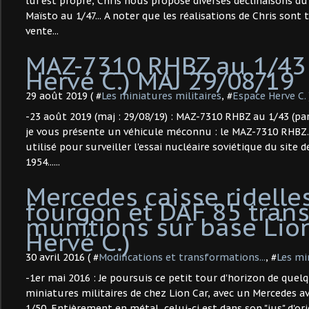
lui est propre, Chris nous propose diverses déclinaisons d
Maïsto au 1/47... A noter que les réalisations de Chris sont
vente...
MAZ-7310 RHBZ au 1/43 
Hervé C.) MAJ 29/08/19
29 août 2019 ( #
Les miniatures militaires
, #
Espace Herve C.
-23 août 2019 (maj : 29/08/19) : MAZ-7310 RHBZ au 1/43 (par
je vous présente un véhicule méconnu : le MAZ-7310 RHBZ.
utilisé pour surveiller l'essai nucléaire soviétique du sit
1954......
Mercedes caisse ridelle
fourgon et DAF 85 tran
munitions sur base Lion
Hervé C.)
30 avril 2016 ( #
Modifications et transformations...
, #
Les mi
-1er mai 2016 : Je poursuis ce petit tour d'horizon de que
miniatures militaires de chez Lion Car, avec un Mercedes av
1/50. Entièrement en métal, celui-ci est dans son "jus" d'origi