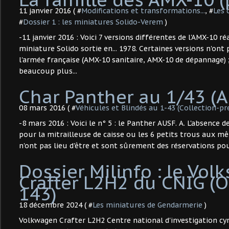
11 janvier 2016 ( #
Modifications et transformations...
, #
Les 
#
Dossier 1 : les miniatures Solido-Verem
)
-11 janvier 2016 : Voici 7 versions différentes de l'AMX-10 réa
miniature Solido sortie en... 1978. Certaines versions n'ont
l'armée française (AMX-10 sanitaire, AMX-10 de dépannage) 
beaucoup plus...
Char Panther au 1/43 (A
08 mars 2016 ( #
Véhicules et Blindés au 1-43 (Collection-pr
-8 mars 2016 : Voici le n° 5 : le Panther AUSF. A. L'absence
pour la mitrailleuse de caisse ou les 6 petits trous aux mê
n'ont pas lieu d'être et sont sûrement des réservations pour 
Dossier Milinfo : le Vo
Crafter L2H2 du CNIG (
143) ​
18 décembre 2024 ( #
Les miniatures de Gendarmerie
)
Volkwagen Crafter L2H2 Centre national d'investigation cyn