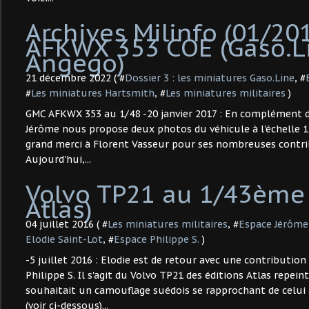
Archives Milinfo (01/20
AFKWX 353 COE (Gaso.L
Angego)
21 décembre 2022 ( #
Dossier 3 : les miniatures Gaso.Line
, #
#
Les miniatures Hartsmith
, #
Les miniatures militaires
)
GMC AFKWX 353 au 1/48 -20 janvier 2017 : En complément de
Jérôme nous propose deux photos du véhicule à l'échelle 1 :
grand merci à Florent Vasseur pour ses nombreuses contrib
Aujourd'hui,...
Volvo TP21 au 1/43ème 
Atlas)
04 juillet 2016 ( #
Les miniatures militaires
, #
Espace Jérôme
Elodie Saint-Lot
, #
Espace Philippe S.
)
-5 juillet 2016 : Elodie est de retour avec une contributi
Philippe S. Il s'agit du Volvo TP21 des éditions Atlas repeint
souhaitait un camouflage suédois se rapprochant de celui
(voir ci-dessous)...