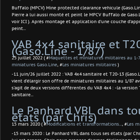
Buffalo (MPCV) Mine protected clearance vehicule (Gaso.Line
Pierre a lui aussi monté et peint le MPCV Buffalo de Gaso.L
voir ICI ). Après montage et application d'une couche d'apprê
peint...
VAB 4x4 sanitaire et T2
(Gaso.Line - 1/87) ​
25 juillet 2022 ( #
Maquettes et miniatures militaires au 1-
miniatures Gaso.Line
, #
Les miniatures militaires
)
-11 juin/26 juillet 2022 : VAB 4x4 sanitaire et T20-13 (Gaso.L
vient d'élargir son offre de miniatures militaires au 1/87 a
s'agit de deux versions différentes du VAB 4x4 : -la version 
sanitaire...
Le Panhard VBL dans to
états (par Chris)
15 mars 2020 ( #
Modifications et transformations...
, #
Les mi
-15 mars 2020 : Le Panhard VBL dans tous ses états (par Ch