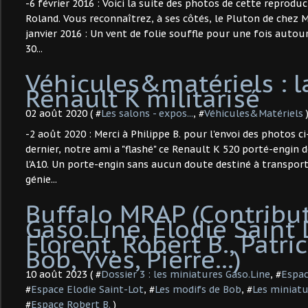
-6 février 2016 : Voici la suite des photos de cette reprodu
Roland. Vous reconnaîtrez, à ses côtés, le Pluton de chez Ma
janvier 2016 : Un vent de folie souffle pour une fois autour
30...
Véhicules&matériels :
Renault K militarisé
02 août 2020 ( #
Les salons - expos...
, #
Véhicules&Matériels
-2 août 2020 : Merci à Philippe B. pour l'envoi des photos ci
dernier, notre ami a "flashé" ce Renault K 520 porté-engin de
l'A10. Un porte-engin sans aucun doute destiné à transport
génie...
Buffalo MRAP (Contribut
Gaso.Line, Elodie Saint 
Florent, Robert B., Patri
Bob, Yves, Pierre...)
10 août 2023 ( #
Dossier 3 : les miniatures Gaso.Line
, #
Espac
#
Espace Elodie Saint-Lot
, #
Les modifs de Bob
, #
Les miniatu
#
Espace Robert B.
)