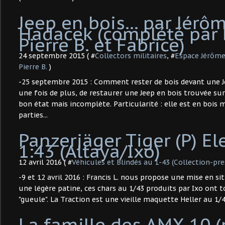
Jeep en bois... par Jérô
Hadacek (complété par 
Pierre B. et Fabrice)
24 septembre 2015 ( #
Collectors militaires
, #
Espace Jérôm
Pierre B.
)
-25 septembre 2015 : Comment rester de bois devant une Jeep
une fois de plus, de restaurer une Jeep en bois trouvée su
bon état mais incomplète. Particularité : elle est en bois 
parties...
Panzerjäger Tiger (P) El
1:43 (Altaya/Ixo)
12 avril 2016 ( #
Véhicules et Blindés au 1-43 (Collection-pre
-9 et 12 avril 2016 : Francis L. nous propose une mise en si
une légère patine, ces chars au 1/43 produits par Ixo ont t
"gueule". La Traction est une vieille maquette Heller au 1/43..
La famille des AMX-10 (