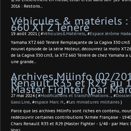
2016 : Restons...
Véhicules & matériels 
660 XT Z Ténéré
19 août 2021 ( #
Véhicules&Matériels
, #
Espace Jérôme Hada
Yamaha XTZ 660 Ténéré Remplaçante de la Cagiva 350 cm3 
nouvel épisode de la série Moteur, découvrez la moto XTZ
de la Cagiva 350 cm3, la XTZ 660 Ténéré de chez Yamaha a 
une grande...
Archives Milinfo (02/201
Renault R35 et R29 au 
Master Fighter (par Marc
27 mai 2024 ( #
Modifications et transformations...
, #
Dossier
Gaso.Line
, #
espace Marc H.
, #
Les miniatures militaires
)
Parce que les archives Milinfo sont riches en contenu, nous
redécouvrir certaines contributions "Armée française - 1940
Chars Renault R35 et R29 (Master Fighter - 1/48 - par Marc H.
Voici...