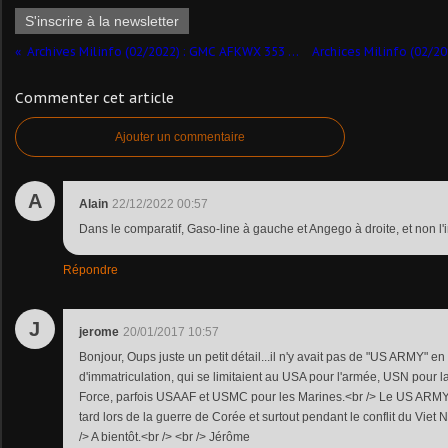
S'inscrire à la newsletter
Archives Milinfo (02/2022) : GMC AFKWX 353 (Angeo/A. Smith - 1/48 - par Marc H.) ​
Commenter cet article
Ajouter un commentaire
A
Alain
22/12/2022 00:57
Dans le comparatif, Gaso-line à gauche et Angego à droite, et non l'
Répondre
J
jerome
20/01/2017 10:57
Bonjour, Oups juste un petit détail...il n'y avait pas de "US ARMY" 
d'immatriculation, qui se limitaient au USA pour l'armée, USN pour l
Force, parfois USAAF et USMC pour les Marines.<br /> Le US ARMY 
tard lors de la guerre de Corée et surtout pendant le conflit du Vie
/> A bientôt.<br /> <br /> Jérôme