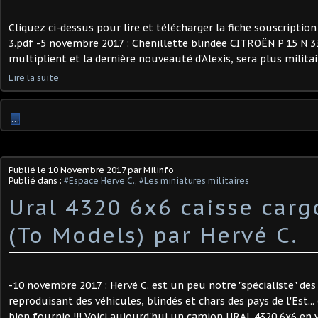
Cliquez ci-dessus pour lire et télécharger la fiche souscriptio
3.pdf -5 novembre 2017 : Chenillette blindée CITROËN P 15 N 33
multiplient et la dernière nouveauté d’Alexis, sera plus militai
Lire la suite
…
Publié le
10 Novembre 2017
par Milinfo
Publié dans :
#Espace Herve C.
,
#Les miniatures militaires
Ural 4320 6x6 caisse carg
(To Models) par Hervé C.
-10 novembre 2017 : Hervé C. est un peu notre "spécialiste" de
reproduisant des véhicules, blindés et chars des pays de l'Est..
bien fournie !!! Voici aujourd'hui un camion URAL 4320 6x6 en v