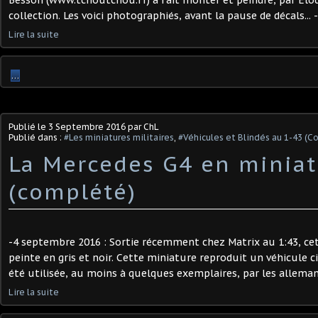
Besson (www.tchoutchou.fr) a fait monter et peindre, par Elod
collection. Les voici photographiés, avant la pause de décals... -9
Lire la suite
…
Publié le
3 Septembre 2016
par ChL
Publié dans :
#Les miniatures militaires
,
#Véhicules et Blindés au 1-43 (C
La Mercedes G4 en miniat
(complété)
-4 septembre 2016 : Sortie récemment chez Matrix au 1:43, c
peinte en gris et noir. Cette miniature reproduit un véhicule c
été utilisée, au moins à quelques exemplaires, par les alleman
Lire la suite