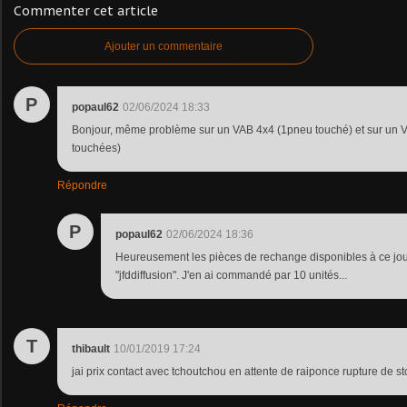
Commenter cet article
Ajouter un commentaire
P
popaul62
02/06/2024 18:33
Bonjour, même problème sur un VAB 4x4 (1pneu touché) et sur un V
touchées)
Répondre
P
popaul62
02/06/2024 18:36
Heureusement les pièces de rechange disponibles à ce jour
"jfddiffusion". J'en ai commandé par 10 unités...
T
thibault
10/01/2019 17:24
jai prix contact avec tchoutchou en attente de raiponce rupture de st