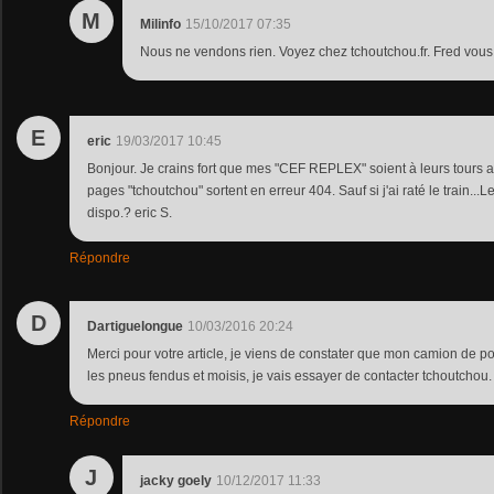
M
Milinfo
15/10/2017 07:35
Nous ne vendons rien. Voyez chez tchoutchou.fr. Fred vous di
E
eric
19/03/2017 10:45
Bonjour. Je crains fort que mes "CEF REPLEX" soient à leurs tours 
pages "tchoutchou" sortent en erreur 404. Sauf si j'ai raté le train...L
dispo.? eric S.
Répondre
D
Dartiguelongue
10/03/2016 20:24
Merci pour votre article, je viens de constater que mon camion de 
les pneus fendus et moisis, je vais essayer de contacter tchoutchou
Répondre
J
jacky goely
10/12/2017 11:33