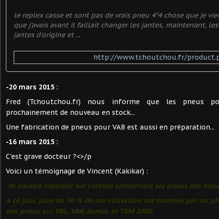
le replex casse et sont pas de vrais pneu 4*4 chose que je vie
que j'avais avant il faillait changer les jantes, maintenant, l
jantes d'origine et ...
http://www.tchoutchou.fr/product.
-20 mars 2015 :
Fred (Tchoutchou.fr) nous informe que les pneus 
prochainement de nouveau en stock...
Une fabrication de pneus pour VAB est aussi en préparation...
-16 mars 2015 :
C'est grave docteur ?<>/p
Voici un témoignage de Vincent (Kakikar) :
"Je voulais rebondir sur l'article concernant les pneus des mini
A ce jour, plus de 50 % de ma collection est touchée par un 
des pneus sur VBL, VAB, Acmat, et TRM 2000.