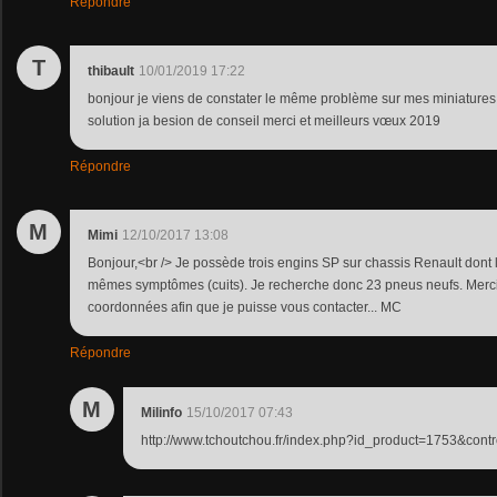
Répondre
T
thibault
10/01/2019 17:22
bonjour je viens de constater le même problème sur mes miniatures 
solution ja besion de conseil merci et meilleurs vœux 2019
Répondre
M
Mimi
12/10/2017 13:08
Bonjour,<br /> Je possède trois engins SP sur chassis Renault dont 
mêmes symptômes (cuits). Je recherche donc 23 pneus neufs. Merci
coordonnées afin que je puisse vous contacter... MC
Répondre
M
Milinfo
15/10/2017 07:43
http://www.tchoutchou.fr/index.php?id_product=1753&contr