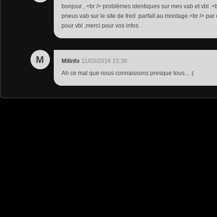
bonjour , <br /> problèmes identiques sur mes vab et vbl .<
pneus vab sur le site de fred .parfait au montage.<br /> par c
pour vbl ,merci pour vos infos
M
Milinfo
11/03/2016 15:38
Ah ce mal que nous connaissons presque tous... :(