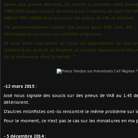
Après une grosse déprime, j'ai trouvé la solution chez Tcho
TRM 2000 (mais rupture de stock pour l'instant), et chez JFD di
VAB et TRM 10000 ainsi que pour les pneus de VBL et d'Acmat.
J'ai personnellement acheté des pneus pour VAB chez JFD : 
identiques en gravure aux modèles originaux.
Je vous joins une photo de l'état de dégradation de mes pn
d'abord gras, puis ils se fendent, et ensuite apparaissent des 
de la moisissure. Bref, la totale...".
-12 mars 2015 :
José nous signale des soucis sur des pneus de VAB au 1:43 d
détériorent.
D'autres milinfistes ont-ils rencontré le même problème sur l
Pour le moment, ce n'est pas le cas sur les miniatures en ma p
- 5 décembre 2014 :