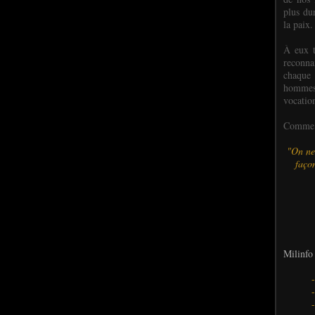
plus dur
la paix.
À eux t
reconn
chaque
hommes,
vocatio
Comme l
"On ne
façon
Milinfo 