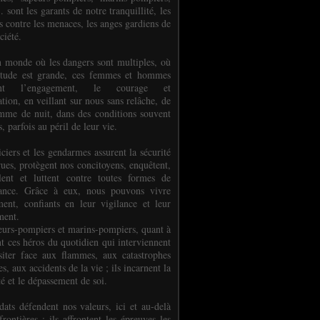
.. sont les garants de notre tranquillité, les
s contre les menaces, les anges gardiens de
ciété.
 monde où les dangers sont multiples, où
titude est grande, ces femmes et hommes
nent l’engagement, le courage et
tion, en veillant sur nous sans relâche, de
mme de nuit, dans des conditions souvent
es, parfois au péril de leur vie.
ciers et les gendarmes assurent la sécurité
rues, protègent nos concitoyens, enquêtent,
llent et luttent contre toutes formes de
uance. Grâce à eux, nous pouvons vivre
ment, confiants en leur vigilance et leur
ment.
eurs-pompiers et marins-pompiers, quant à
nt ces héros du quotidien qui interviennent
siter face aux flammes, aux catastrophes
es, aux accidents de la vie ; ils incarnent la
té et le dépassement de soi.
dats défendent nos valeurs, ici et au-delà
rontières ; ils affrontent les épreuves les