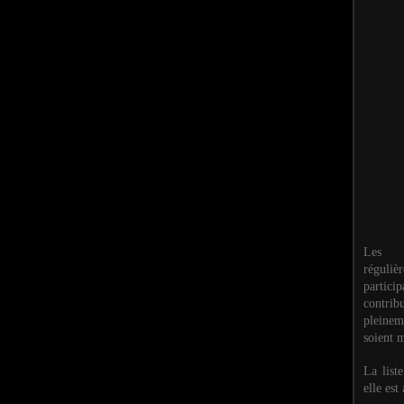
Les M
réguli
partic
contri
pleinem
soient m
La list
elle est