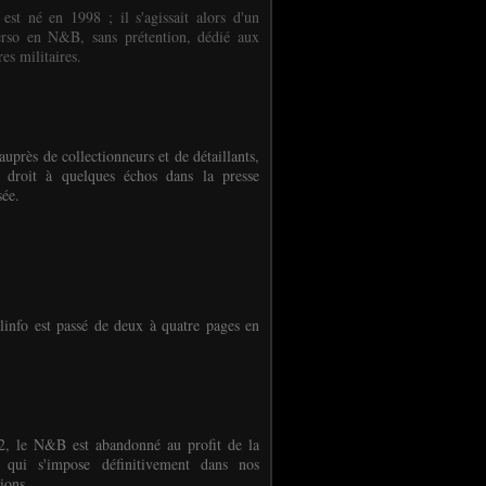
 est né en 1998 ; il s'agissait alors d'un
erso en N&B, sans prétention, dédié aux
es militaires.
auprès de collectionneurs et de détaillants,
 droit à quelques échos dans la presse
sée.
linfo est passé de deux à quatre pages en
, le N&B est abandonné au profit de la
r qui s'impose définitivement dans nos
ions.