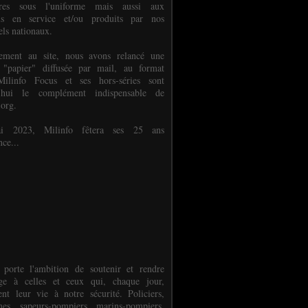
ures sous l'uniforme mais aussi aux
els en service et/ou produits par nos
els nationaux.
èlement au site, nous avons relancé une
 "papier" diffusée par mail, au format
ilinfo Focus et ses hors-séries sont
d'hui le complément indispensable de
.org.
 2023, Milinfo fêtera ses 25 ans
nce...
 porte l'ambition de soutenir et rendre
e à celles et ceux qui, chaque jour,
ent leur vie à notre sécurité. Policiers,
es, sapeurs-pompiers, marins-pompiers,