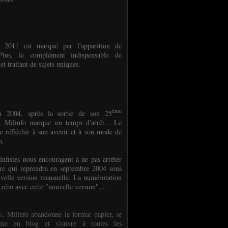
e 2011 est marqué par l'apparition de
oPlus, le complément indispensable de
et traitant de sujets uniques.
ème
n 2004, après la sortie de son 25
 Milinfo marque un temps d'arrêt... Le
e réfléchir à son avenir et à son mode de
on.
infistes nous encouragent à ne pas arrêter
ure qui reprendra en septembre 2004 sous
velle version mensuelle. La numérotation
 zéro avec cette "nouvelle version"...
, Milinfo abandonne le format papier, se
orme en blog et s'ouvre à toutes les