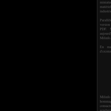
miniat
matéri
industri
P
arall
version
PDF. M
aujour
Milinfo
En mai
d'existe
Milinfo
hommag
consacr
gendarm