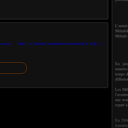
L'anné
Milinf
Milinfo 
Land Rover 109 Gendarmerie avec remorque et hélicoptère (Burago)
Redif : la Renault Juvaquatre Gendarmerie au 1/18 de Tacot (Base Solido)
En jui
numéro,
temps d
diffusi
Les Mil
l'avent
une nou
repart à
En 2006
transf