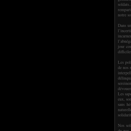
soldats.
rempart
notre so
Dans un
l’incer
incar
l’abnéga
jour co
difficil
Les poli
de nos 
interpe
délinq
sereine
dévoue
Les sap
eux, so
sans hé
naturell
solidari
Nos sol
de nos f