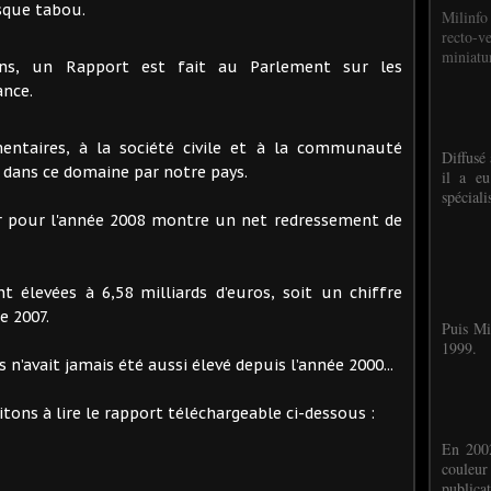
esque tabou.
Milinfo
recto-v
miniatur
ans, un Rapport est fait au Parlement sur les
ance.
entaires, à la société civile et à la communauté
Diffusé 
 dans ce domaine par notre pays.
il a eu
spéciali
er pour l'année 2008 montre un net redressement de
 élevées à 6,58 milliards d’euros, soit un chiffre
e 2007.
Puis Mi
1999.
n’avait jamais été aussi élevé depuis l’année 2000...
itons à lire le rapport téléchargeable ci-dessous :
En 2002
couleu
publicat