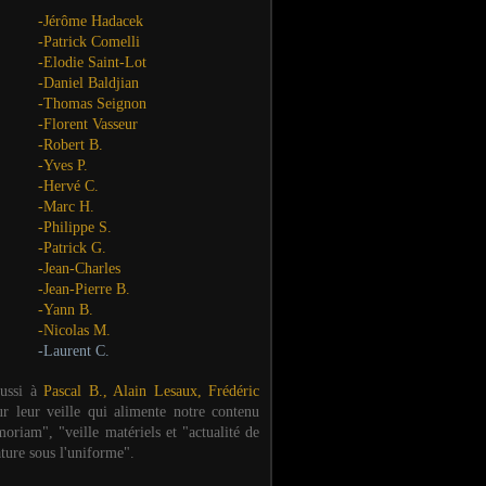
-Jérôme Hadacek
-Patrick Comelli
-Elodie Saint-Lot
-Daniel Baldjian
-Thomas Seignon
-Florent Vasseur
-Robert B.
-Yves P.
-Hervé C.
-Marc H.
-Philippe S.
-Patrick G.
-Jean-Charles
-Jean-Pierre B.
-Yann B.
-Nicolas M.
-Laurent C.
aussi à
Pascal B., Alain Lesaux, Frédéric
ur leur veille qui alimente notre contenu
oriam", "veille matériels et "actualité de
ature sous l'uniforme".