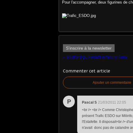
Pour l'accompagner, deux figurines de c
S'inscrire à la newsletter
Bedford QL Aircraft refueller Army
Commenter cet article
Ajouter un commentaire
P
Pascal S
21/03/2011 22:05
<br /> <br /> Comme Christophe 
présent Trafic ESDO sur Milinf
l'Estafette. Il disposait<br /> d'
n'avait donc pas de calandre ava