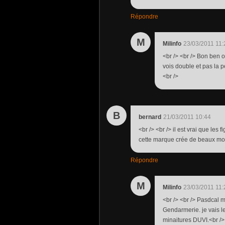
Répondre
M
Milinfo
23/03/2011 11:
<br /> <br /> Bon ben ou
vois double et pas la pe
<br />
B
bernard
21/03/2011 10:44
<br /> <br /> il est vrai que les
cette marque crée de beaux modè
Répondre
M
Milinfo
23/03/2011 11:
<br /> <br /> Pasdcal m
Gendarmerie. je vais l
minaitures DUVI.<br /> 