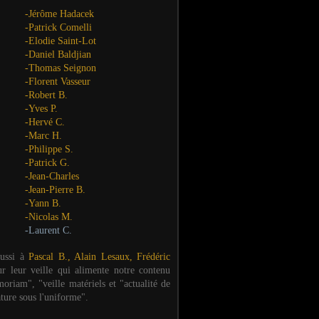
-Jérôme Hadacek
-Patrick Comelli
-Elodie Saint-Lot
-Daniel Baldjian
-Thomas Seignon
-Florent Vasseur
-Robert B.
-Yves P.
-Hervé C.
-Marc H.
-Philippe S.
-Patrick G.
-Jean-Charles
-Jean-Pierre B.
-Yann B.
-Nicolas M.
-Laurent C.
aussi à
Pascal B., Alain Lesaux, Frédéric
ur leur veille qui alimente notre contenu
oriam", "veille matériels et "actualité de
ature sous l'uniforme".