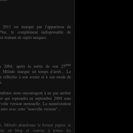
e 2011 est marqué par l'apparition de
oPlus, le complément indispensable de
et traitant de sujets uniques.
ème
n 2004, après la sortie de son 25
 Milinfo marque un temps d'arrêt... Le
e réfléchir à son avenir et à son mode de
on.
infistes nous encouragent à ne pas arrêter
ure qui reprendra en septembre 2004 sous
velle version mensuelle. La numérotation
 zéro avec cette "nouvelle version"...
, Milinfo abandonne le format papier, se
orme en blog et s'ouvre à toutes les