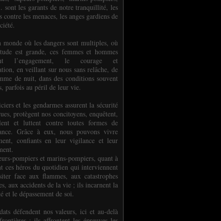
.. sont les garants de notre tranquillité, les
s contre les menaces, les anges gardiens de
ciété.
 monde où les dangers sont multiples, où
titude est grande, ces femmes et hommes
nent l’engagement, le courage et
tion, en veillant sur nous sans relâche, de
mme de nuit, dans des conditions souvent
es, parfois au péril de leur vie.
ciers et les gendarmes assurent la sécurité
rues, protègent nos concitoyens, enquêtent,
llent et luttent contre toutes formes de
uance. Grâce à eux, nous pouvons vivre
ment, confiants en leur vigilance et leur
ment.
eurs-pompiers et marins-pompiers, quant à
nt ces héros du quotidien qui interviennent
siter face aux flammes, aux catastrophes
es, aux accidents de la vie ; ils incarnent la
té et le dépassement de soi.
dats défendent nos valeurs, ici et au-delà
rontières ; ils affrontent les épreuves les