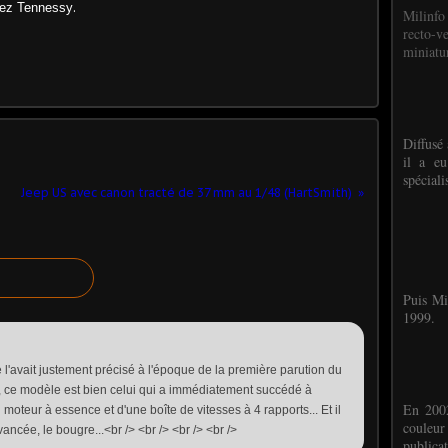
hez Tennessy
.
Milinfo
recto-v
miniatur
Diffusé 
il a eu
spéciali
Jeep US avec canon tracté de 37 mm au 1/48 (HartSmith)
Puis Mi
1999.
l'avait justement précisé à l'époque de la première parution du
o, ce modèle est bien celui qui a immédiatement succédé à
En 2002
un moteur à essence et d'une boîte de vitesses à 4 rapports... Et il
couleu
ncée, le bougre...<br /> <br /> <br /> <br />
publicat