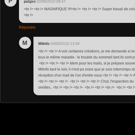
P
patgxo
02/06/2010 08:47
<br /> <br /> MAGNIFIQUE !!!!<br /> <br /> <br /> Super travail de créat
<br />
Répondre
M
Milinfo
04/06/2010 13:49
<br /> <br /> A voir certaines créations, je me demande si le
tous le même maladie : le trouble du sommeil tant ils sont pr
<br /> <br /> <br /> Idem pour les mails, si je prépare souve
Milinfo tard le soir, il n'est pa srare que je sois interrompu 
réception d'un mail de l'un d'entre vous.<br /> <br /> <br /> 
<br /> <br /> <br /> <br /> <br /> <br /> Chut, l'inspection du
oreilles...<br /> <br /> <br /> <br /> <br /> <br /> <br /> <br /