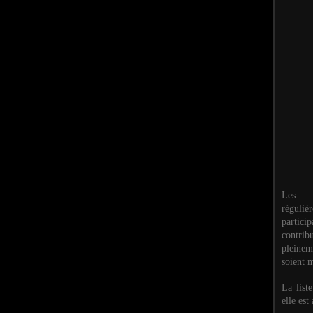
Les M
réguli
partic
contri
pleinem
soient m
La list
elle est