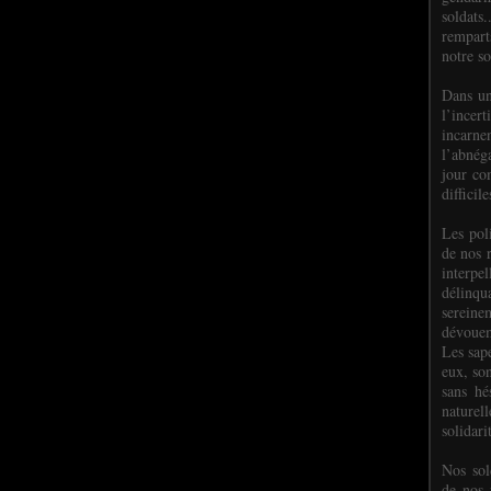
soldats.
rempart
notre so
Dans un
l’incer
incar
l’abnéga
jour co
difficil
Les poli
de nos 
interpe
délinq
sereine
dévoue
Les sap
eux, so
sans hé
naturell
solidari
Nos sol
de nos f