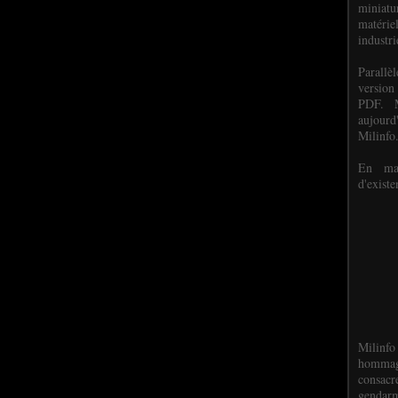
miniat
matéri
industri
P
arall
version
PDF. M
aujour
Milinfo
En mai
d'existe
Milinfo
hommag
consacr
gendarm