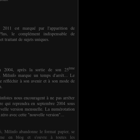
e 2011 est marqué par l'apparition de
oPlus, le complément indispensable de
et traitant de sujets uniques.
ème
n 2004, après la sortie de son 25
 Milinfo marque un temps d'arrêt... Le
e réfléchir à son avenir et à son mode de
on.
infistes nous encouragent à ne pas arrêter
ure qui reprendra en septembre 2004 sous
velle version mensuelle. La numérotation
 zéro avec cette "nouvelle version"...
, Milinfo abandonne le format papier, se
orme en blog et s'ouvre à toutes les