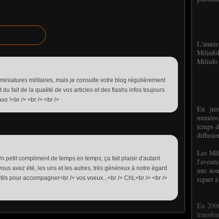
L'anné
Milinf
Milinfo 
 miniatures militaires, mais je consulte votre blog régulièrement
 du fait de la qualité de vos articles et des flashs infos toujours
o !<br /> <br /> <br />
En jui
numéro,
temps d
diffusi
Les Mil
 Un petit compliment de temps en temps, ça fait plaisir d'autant
l'avent
ous avez été, les uns et les autres, très généreux à notre égard
une nou
repart à
tils pour accompagner<br /> vos voeux...<br /> ChL<br /> <br />
En 2006
transf