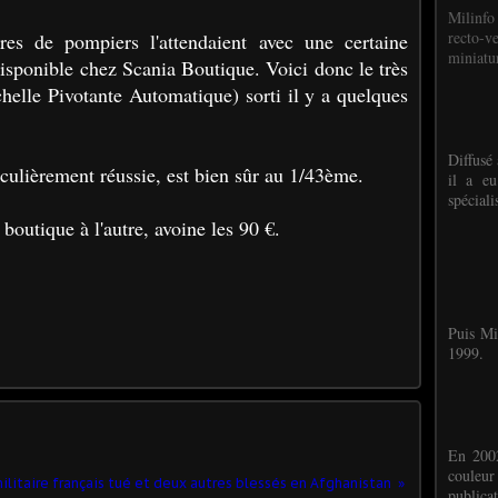
Milinfo
recto-v
res de pompiers l'attendaient avec une certaine
miniatur
disponible chez Scania Boutique. Voici donc le très
elle Pivotante Automatique) sorti il y a quelques
Diffusé 
iculièrement réussie, est bien sûr au 1/43ème.
il a eu
spéciali
boutique à l'autre, avoine les 90 €.
Puis Mi
1999.
En 2002
couleu
ilitaire français tué et deux autres blessés en Afghanistan
publicat