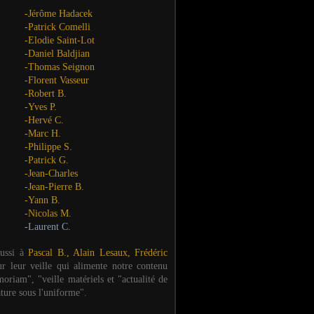
-Jérôme Hadacek
-Patrick Comelli
-Elodie Saint-Lot
-Daniel Baldjian
-Thomas Seignon
-Florent Vasseur
-Robert B.
-Yves P.
-Hervé C.
-Marc H.
-Philippe S.
-Patrick G.
-Jean-Charles
-Jean-Pierre B.
-Yann B.
-Nicolas M.
-Laurent C.
aussi à
Pascal B., Alain Lesaux, Frédéric
ur leur veille qui alimente notre contenu
oriam", "veille matériels et "actualité de
ature sous l'uniforme".