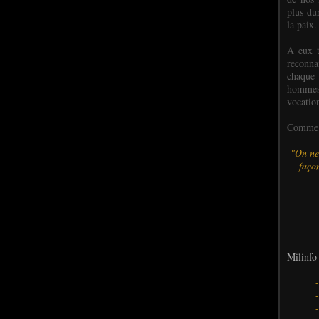
plus dur
la paix.
À eux t
reconn
chaque
hommes,
vocatio
Comme l
"On ne
façon
Milinfo 