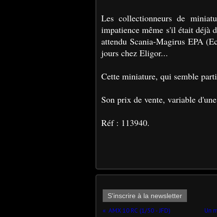
Les collectionneurs de miniatu
impatience même s'il était déjà 
attendu Scania-Magirus EPA (Ech
jours chez Eligor...
Cette miniature, qui semble part
Son prix de vente, variable d'une 
Réf : 113940.
S'inscrire à la newsletter
AMX 10 RC (1/50 - JFD)
Un m