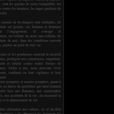
.. sont les garants de notre tranquillité, les
s contre les menaces, les anges gardiens de
ciété.
 monde où les dangers sont multiples, où
titude est grande, ces femmes et hommes
nent l’engagement, le courage et
tion, en veillant sur nous sans relâche, de
mme de nuit, dans des conditions souvent
es, parfois au péril de leur vie.
ciers et les gendarmes assurent la sécurité
rues, protègent nos concitoyens, enquêtent,
llent et luttent contre toutes formes de
uance. Grâce à eux, nous pouvons vivre
ment, confiants en leur vigilance et leur
ment.
eurs-pompiers et marins-pompiers, quant à
nt ces héros du quotidien qui interviennent
siter face aux flammes, aux catastrophes
es, aux accidents de la vie ; ils incarnent la
té et le dépassement de soi.
dats défendent nos valeurs, ici et au-delà
rontières ; ils affrontent les épreuves les