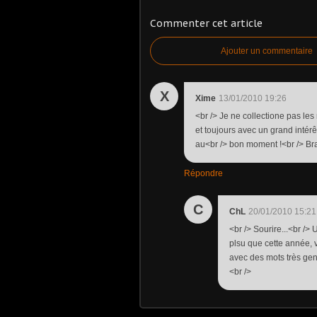
Commenter cet article
Ajouter un commentaire
X
Xime
13/01/2010 19:26
<br /> Je ne collectione pas les
et toujours avec un grand intérêt
au<br /> bon moment !<br /> Brav
Répondre
C
ChL
20/01/2010 15:21
<br /> Sourire...<br />
plsu que cette année, v
avec des mots très gen
<br />