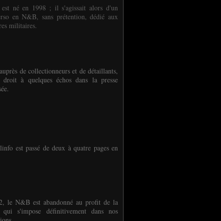
 est né en 1998 ; il s'agissait alors d'un
erso en N&B, sans prétention, dédié aux
es militaires.
auprès de collectionneurs et de détaillants,
 droit à quelques échos dans la presse
sée.
linfo est passé de deux à quatre pages en
, le N&B est abandonné au profit de la
r qui s'impose définitivement dans nos
ions.