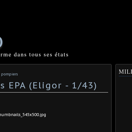
O
orme dans tous ses états
MILI
s pompiers
 EPA (Eligor - 1/43)