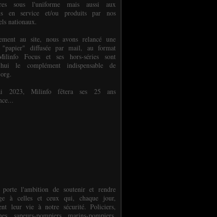
ures sous l'uniforme mais aussi aux
els en service et/ou produits par nos
els nationaux.
èlement au site, nous avons relancé une
 "papier" diffusée par mail, au format
ilinfo Focus et ses hors-séries sont
d'hui le complément indispensable de
.org.
 2023, Milinfo fêtera ses 25 ans
nce...
 porte l'ambition de soutenir et rendre
e à celles et ceux qui, chaque jour,
ent leur vie à notre sécurité. Policiers,
es, sapeurs-pompiers, marins-pompiers,