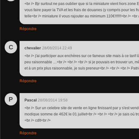
<br /> Bjr surtout ne pas oublier que si la miniature vient hors zone
vous faire payer la TVA et les frais de douanes (y compris pour les fr
telle<br /> miniature il vous rajouter au minimum 110€!!!!!!!<br /> <br /
Répondre
C
chevalier
28/08/2014 22:49
<br /> j'ai participer aux enchères sur ce fameux site mais à ce tarif là ..
peu raisonnable ....<br /> <br /> <br /> si je pouvais en trouver un,
et à un prix plus raisonnable, je suis preneur<br /> <br /> <br /> Patr
Répondre
P
Pascal
28/08/2014 19:58
<br /> Sur un celebre site de vente en ligne finissant par y s'est ve
modique somme de 462€ le 01 juillet<br /> <br /> <br /> je sais où tro
<br /> cdlt<br />
Répondre