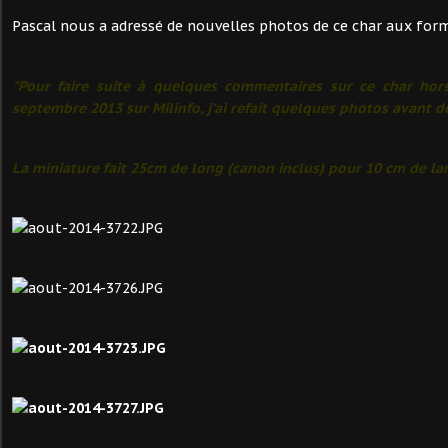
Pascal nous a adressé de nouvelles photos de ce char aux form
"Pour faire suite à quelques commentaires sur ce char hor
septembre 2013 sur Milinfo, j'ai refait quelques photos avant d
La miniature fait 25cm de long (canon inclus) pour 10 cm de larg