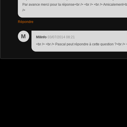
Par avance merci pour la réponse<br /> <br /> <br /> Amicalement<br 
/>
Répondre
M
Milinfo
03/07/2014 08:21
<br /> <br /> Pascal peut répondre à cette question ?<br /> <