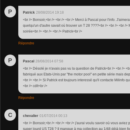
P
Patrick
28/08/2014 19:18
<br /> Bonsoir,<br /> <br /> <br /> Merci à Pascal pour l'info. J'aimera
quelqu'un d'autre savait où trouver un T 28 ????<br /> <br /> <br /> 
soirée<br /> <br /> <br /> Patrick<br />
Répondre
P
Pascal
28/08/2014 07:58
<br /> Désolé je n'avais pas vu la question de Patrick<br /> <br /> <br
fabriqué aux Etats-Unis par "the motor pool" en petite série mais de
<br /> <br /> Si Patrick est toujours interessé qu'il contacte Milinfo qui
<br /> cdlt<br />
Répondre
C
chevalier
01/07/2014 00:13
<br /> Bonsoir,<br /> <br /> <br /> j'aurai voulu savoir où vous aviez 
super lourd US T28 ? Il manque à ma collection au 1/48 déjà bien four