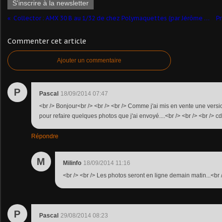
S'inscrire à la newsletter
Collector : AMX 30 B au 1/32 de chez Polymaquettes (par Jérôme HADACEK) - Nouvelles photos
Commenter cet article
Ajouter un commentaire
P
Pascal
18/09/2014 07:47
<br /> Bonjour<br /> <br /> <br /> Comme j'ai mis en vente une version
pour refaire quelques photos que j'ai envoyé....<br /> <br /> <br /> cd
Répondre
M
Milinfo
18/09/2014 11:16
<br /> <br /> Les photos seront en ligne demain matin...<br /
P
Pascal
29/08/2014 08:23