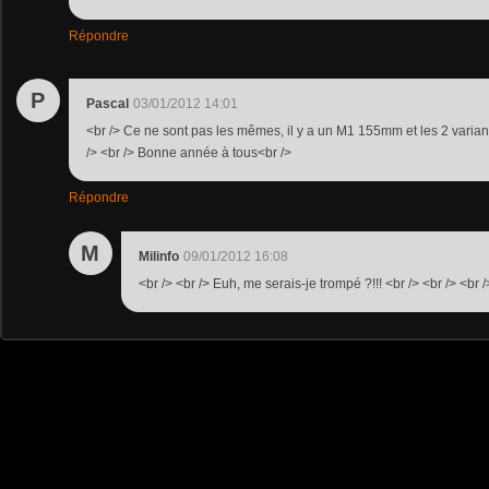
Répondre
P
Pascal
03/01/2012 14:01
<br /> Ce ne sont pas les mêmes, il y a un M1 155mm et les 2 vari
/> <br /> Bonne année à tous<br />
Répondre
M
Milinfo
09/01/2012 16:08
<br /> <br /> Euh, me serais-je trompé ?!!! <br /> <br /> <br /