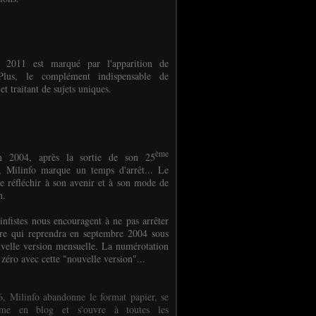
e 2011 est marqué par l'apparition de
oPlus, le complément indispensable de
et traitant de sujets uniques.
ème
n 2004, après la sortie de son 25
 Milinfo marque un temps d'arrêt... Le
e réfléchir à son avenir et à son mode de
on.
infistes nous encouragent à ne pas arrêter
ure qui reprendra en septembre 2004 sous
velle version mensuelle. La numérotation
 zéro avec cette "nouvelle version"...
, Milinfo abandonne le format papier, se
orme en blog et s'ouvre à toutes les