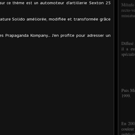
automoteur d'artillerie Sexton 25
 sur ce thème est un
Milinfo
recto-v
miniatur
iature Solido améliorée, modifiée et transformée grâce
es Prapaganda Kompany... J'en profite pour adresser un
Diffusé 
il a eu
spéciali
Puis Mi
1999.
En 2002
couleu
publicat