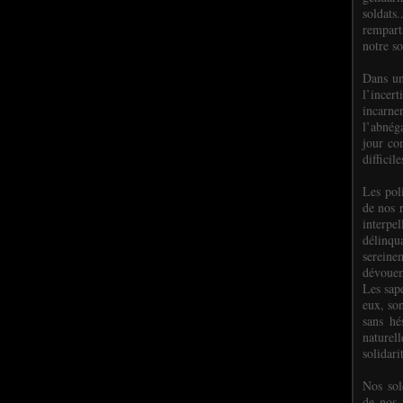
soldats.
rempart
notre so
Dans un
l’incer
incar
l’abnéga
jour co
difficil
Les poli
de nos 
interpe
délinq
sereine
dévoue
Les sap
eux, so
sans hé
naturell
solidari
Nos sol
de nos f