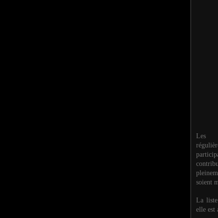
Les M
réguli
partic
contri
pleinem
soient m
La list
elle est