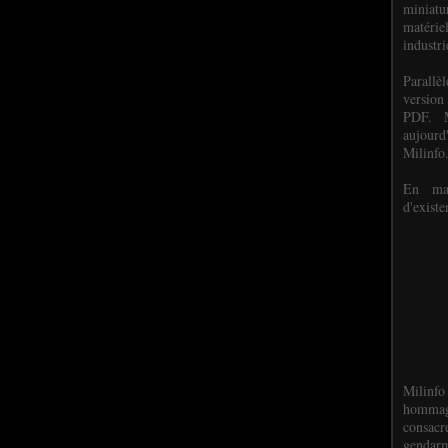
miniat
matéri
industri
P
arall
version
PDF. M
aujour
Milinfo
En mai
d'existe
Milinfo
hommag
consacr
gendarm