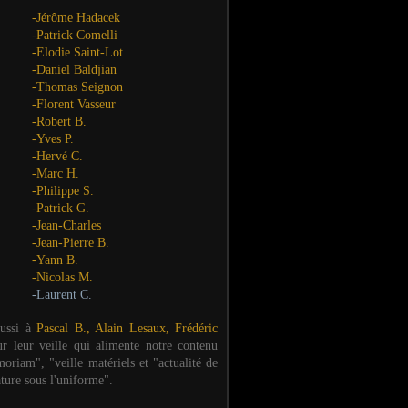
-Jérôme Hadacek
-Patrick Comelli
-Elodie Saint-Lot
-Daniel Baldjian
-Thomas Seignon
-Florent Vasseur
-Robert B.
-Yves P.
-Hervé C.
-Marc H.
-Philippe S.
-Patrick G.
-Jean-Charles
-Jean-Pierre B.
-Yann B.
-Nicolas M.
-Laurent C.
aussi à
Pascal B., Alain Lesaux, Frédéric
ur leur veille qui alimente notre contenu
oriam", "veille matériels et "actualité de
ature sous l'uniforme".