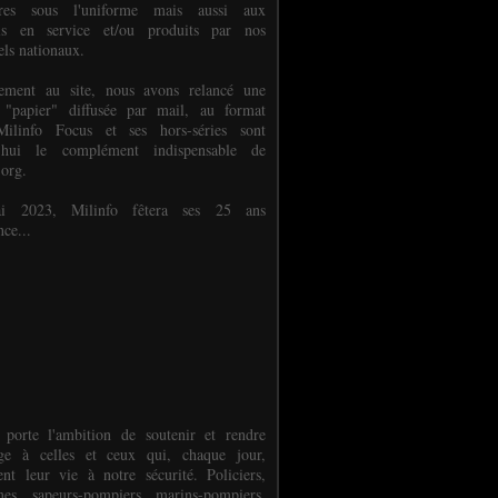
ures sous l'uniforme mais aussi aux
els en service et/ou produits par nos
els nationaux.
èlement au site, nous avons relancé une
 "papier" diffusée par mail, au format
ilinfo Focus et ses hors-séries sont
d'hui le complément indispensable de
.org.
 2023, Milinfo fêtera ses 25 ans
nce...
 porte l'ambition de soutenir et rendre
e à celles et ceux qui, chaque jour,
ent leur vie à notre sécurité. Policiers,
es, sapeurs-pompiers, marins-pompiers,