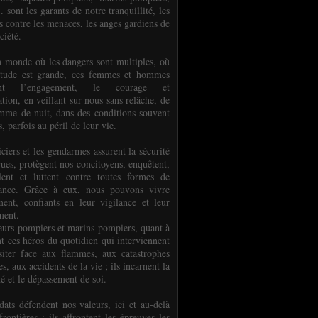
.. sont les garants de notre tranquillité, les
s contre les menaces, les anges gardiens de
ciété.
 monde où les dangers sont multiples, où
titude est grande, ces femmes et hommes
nent l’engagement, le courage et
tion, en veillant sur nous sans relâche, de
mme de nuit, dans des conditions souvent
es, parfois au péril de leur vie.
ciers et les gendarmes assurent la sécurité
rues, protègent nos concitoyens, enquêtent,
llent et luttent contre toutes formes de
uance. Grâce à eux, nous pouvons vivre
ment, confiants en leur vigilance et leur
ment.
eurs-pompiers et marins-pompiers, quant à
nt ces héros du quotidien qui interviennent
siter face aux flammes, aux catastrophes
es, aux accidents de la vie ; ils incarnent la
té et le dépassement de soi.
dats défendent nos valeurs, ici et au-delà
rontières ; ils affrontent les épreuves les