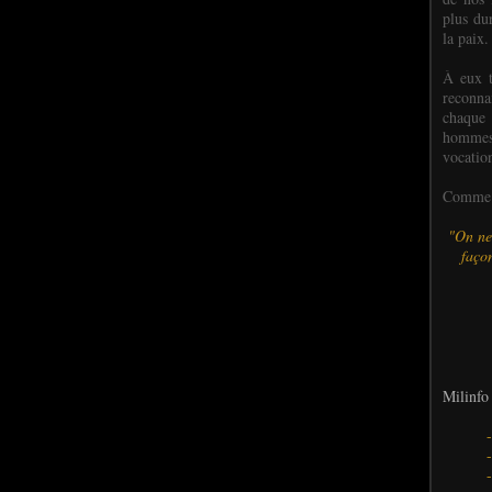
plus dur
la paix.
À eux t
reconn
chaque
hommes,
vocatio
Comme l
"On ne
façon
Milinfo 