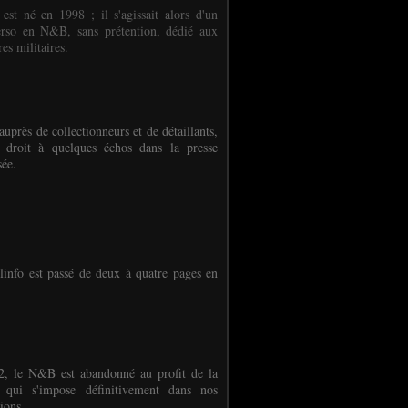
 est né en 1998 ; il s'agissait alors d'un
erso en N&B, sans prétention, dédié aux
es militaires.
auprès de collectionneurs et de détaillants,
 droit à quelques échos dans la presse
sée.
linfo est passé de deux à quatre pages en
, le N&B est abandonné au profit de la
r qui s'impose définitivement dans nos
ions.