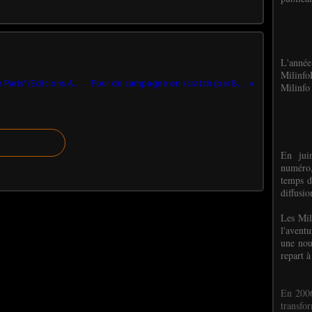
L'anné
Milinf
Coffret "Véhicules de la Libération de Paris" (Editions Atlas)
Four de campagne en scratch (par Bob)
Milinfo 
En jui
numéro,
temps d
diffusi
Les Mil
l'avent
une nou
repart à
En 2006
transf