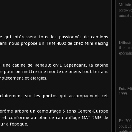
Milinfo
recto-v
miniatur
e qui intéressera tous les passionnés de camions
Diffusé 
e ami nous propose un TRM 4000 de chez Mini Racing
il a eu
spéciali
 une cabine de Renault civil. Cependant, la cabine
arge pour permettre une monte de pneus tout terrain.
mplètement et élargies.
Puis Mi
1999.
t clairement sur les photos qui accompagnent cet
 Jérôme arbore un camouflage 3 tons Centre-Europe
es et conforme au plan de camouflage MAT 2636 de
En 2002
ur à l'époque.
couleu
publicat