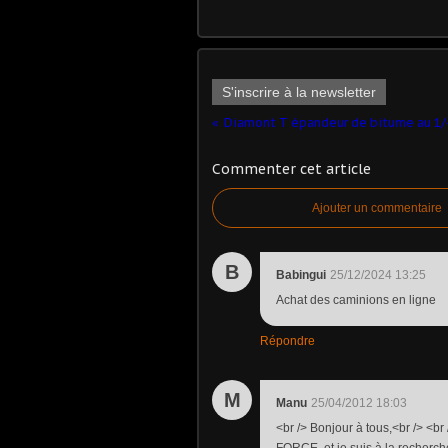
S'inscrire à la newsletter
Commenter cet article
Ajouter un commentaire
B
Babingui
25/12/2024 13:25
Achat des caminions en ligne
Répondre
M
Manu
25/04/2012 18:03
<br /> Bonjour à tous,<br /> <b