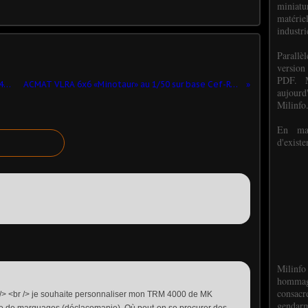
miniat
matéri
industri
P
arall
version
PDF. M
Diamont T épandeur de bitume au 1/48 (par Florent Vasseur)
ACMAT VLRA 6x6 «Minotaur» au 1/50 sur base Cef-Replex (par Jérôme Hadacek)
aujour
Milinfo
En mai
d'existe
Milinfo
hommag
consacr
r /> <br /> je souhaite personnaliser mon TRM 4000 de MK
gendarm