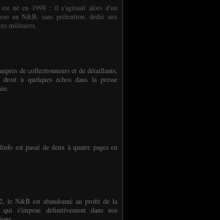
 est né en 1998 ; il s'agissait alors d'un
erso en N&B, sans prétention, dédié aux
es militaires.
auprès de collectionneurs et de détaillants,
 droit à quelques échos dans la presse
sée.
linfo est passé de deux à quatre pages en
, le N&B est abandonné au profit de la
r qui s'impose définitivement dans nos
ions.