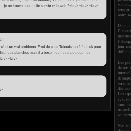
he de marquages (déclacomanie). Où peut-on se procurer des
soldats.
 je ne trouve aucun site sur<br /> le web ?<br /> <br /> <br />
rempart
notre so
Dans un
l’incer
incar
:14
l’abnéga
jour co
, c'est un vrai problème. Fred de chez Tchoutchou.fr était ok pour
difficil
iser des planches mais il a besoin de notre aide pour les
<br /> <br />
Les poli
de nos 
interpe
délinq
sereine
dévoue
 />
Les sap
eux, so
sans hé
naturell
solidari
Nos sol
de nos f