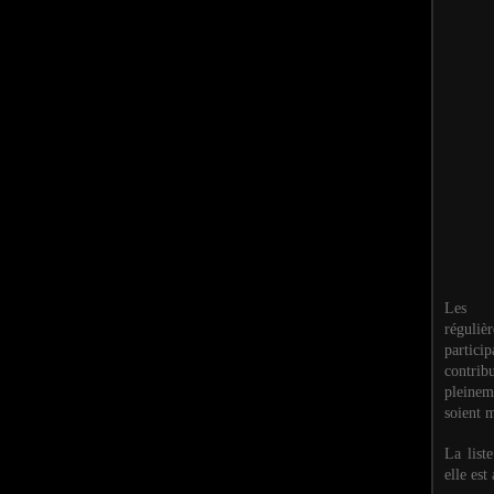
Les M
réguli
partic
contri
pleinem
soient m
La list
elle est