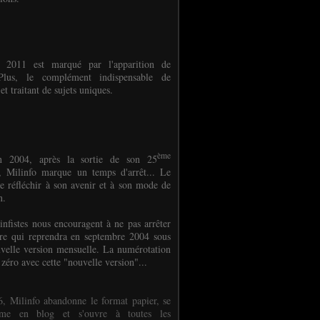
e 2011 est marqué par l'apparition de
oPlus, le complément indispensable de
et traitant de sujets uniques.
ème
n 2004, après la sortie de son 25
 Milinfo marque un temps d'arrêt... Le
e réfléchir à son avenir et à son mode de
on.
infistes nous encouragent à ne pas arrêter
ure qui reprendra en septembre 2004 sous
velle version mensuelle. La numérotation
 zéro avec cette "nouvelle version"...
, Milinfo abandonne le format papier, se
orme en blog et s'ouvre à toutes les