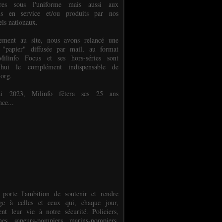
ures sous l'uniforme mais aussi aux
els en service et/ou produits par nos
els nationaux.
èlement au site, nous avons relancé une
 "papier" diffusée par mail, au format
ilinfo Focus et ses hors-séries sont
d'hui le complément indispensable de
.org.
 2023, Milinfo fêtera ses 25 ans
nce...
 porte l'ambition de soutenir et rendre
e à celles et ceux qui, chaque jour,
ent leur vie à notre sécurité. Policiers,
es, sapeurs-pompiers, marins-pompiers,