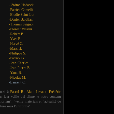
-Jérôme Hadacek
-Patrick Comelli
-Elodie Saint-Lot
-Daniel Baldjian
-Thomas Seignon
-Florent Vasseur
-Robert B.
-Yves P.
-Hervé C.
-Marc H.
-Philippe S.
-Patrick G.
-Jean-Charles
-Jean-Pierre B.
-Yann B.
-Nicolas M.
-Laurent C.
aussi à
Pascal B., Alain Lesaux, Frédéric
ur leur veille qui alimente notre contenu
oriam", "veille matériels et "actualité de
ature sous l'uniforme".