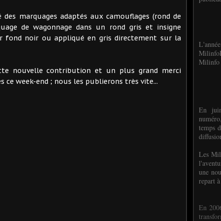
té des marquages adaptés aux camouflages (rond de
uage de wagonnage dans un rond gris et insigne
r fond noir ou appliqué en gris directement sur la
L'anné
Milinf
Milinfo 
te nouvelle contribution et un plus grand merci
 ce week-end ; nous les publierons très vite...
En jui
numéro,
temps d
diffusi
Les Mil
l'avent
une nou
repart à
En 2006
transf