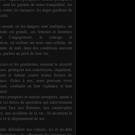
.. sont les garants de notre tranquillité, les
s contre les menaces, les anges gardiens de
ciété.
 monde où les dangers sont multiples, où
titude est grande, ces femmes et hommes
nent l’engagement, le courage et
tion, en veillant sur nous sans relâche, de
mme de nuit, dans des conditions souvent
es, parfois au péril de leur vie.
ciers et les gendarmes assurent la sécurité
rues, protègent nos concitoyens, enquêtent,
llent et luttent contre toutes formes de
uance. Grâce à eux, nous pouvons vivre
ment, confiants en leur vigilance et leur
ment.
eurs-pompiers et marins-pompiers, quant à
nt ces héros du quotidien qui interviennent
siter face aux flammes, aux catastrophes
es, aux accidents de la vie ; ils incarnent la
té et le dépassement de soi.
dats défendent nos valeurs, ici et au-delà
rontières ; ils affrontent les épreuves les