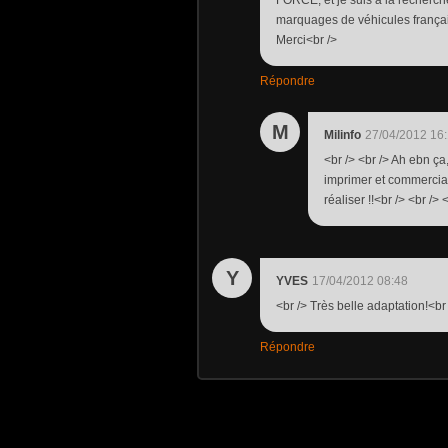
FORCE, et je suis à la recherc
marquages de véhicules français,
Merci<br />
Répondre
M
Milinfo
27/04/2012 16
<br /> <br /> Ah ebn ça
imprimer et commercial
réaliser !!<br /> <br /> 
Y
YVES
17/04/2012 08:48
<br /> Très belle adaptation!<br
Répondre