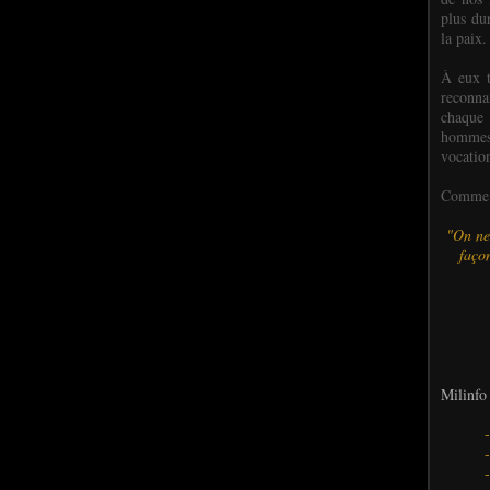
plus dur
la paix.
À eux t
reconn
chaque
hommes,
vocatio
Comme l
"On ne
façon
Milinfo 