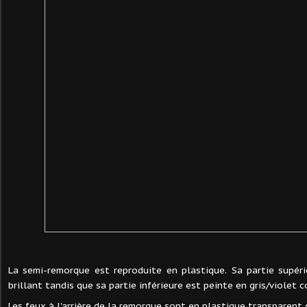
La semi-remorque est reproduite en plastique. Sa partie supér
brillant tandis que sa partie inférieure est peinte en gris/violet 
Les feux à l'arrière de la remorque sont en plastique transparent 