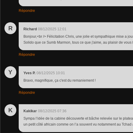
Répondre
R
Richard
08/12/2025 12:01
Bonjour,<br /> Félicitation Chris, une jolie et sympathique mise a j
Solido que ce Sumb Marmon, tous ce que j'aime, au plaisir de vous li
Répondre
Y
Yves P.
08/12/2025 10:01
Bravo, magnifique, ça c'est du remaniement !
Répondre
K
Kakikar
08/12/2025 07:36
Sympa l’idée de la cabine découverte et bâche relevée sur le plateau
un petit côté africain comme on l’a souvent vu notamment au Tchad