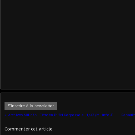
S'inscrire à la newsletter
Archives Milinfo : Citroën P15N Kegresse au 1/43 (Milinfo-Focus hors-série 4 &5)
Commenter cet article