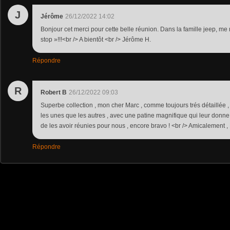
J
Jérôme
26/12/2022 14:02
Bonjour cet merci pour cette belle réunion. Dans la famille jeep, me
stop »!!!<br /> A bientôt <br /> Jérôme H.
Répondre
R
Robert B
26/12/2022 09:03
Superbe collection , mon cher Marc , comme toujours trés détaillée ,
les unes que les autres , avec une patine magnifique qui leur donne v
de les avoir réunies pour nous , encore bravo ! <br /> Amicalement , 
Répondre