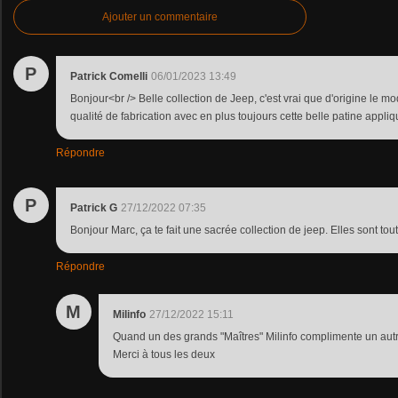
Ajouter un commentaire
P
Patrick Comelli
06/01/2023 13:49
Bonjour<br /> Belle collection de Jeep, c'est vrai que d'origine le 
qualité de fabrication avec en plus toujours cette belle patine appli
Répondre
P
Patrick G
27/12/2022 07:35
Bonjour Marc, ça te fait une sacrée collection de jeep. Elles sont to
Répondre
M
Milinfo
27/12/2022 15:11
Quand un des grands "Maîtres" Milinfo complimente un autre 
Merci à tous les deux