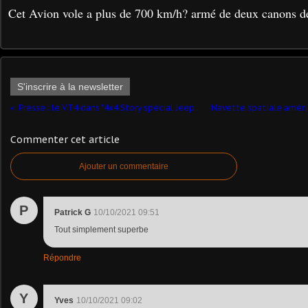
Cet Avion vole a plus de 700 km/h? armé de deux canons 
S'inscrire à la newsletter
Presse : le VT4 dans "4x4 Story spécial Jeep" n° 102 et 103 (par J. Hadacek)
Commenter cet article
Ajouter un commentaire
P
Patrick G
10/10/2021 09:51
Tout simplement superbe
Répondre
Y
Yves
10/10/2021 09:02