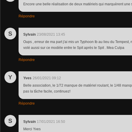
Encore une belle réalisation de deux matériels qui marquèrent un
Répondre
S
Sylvain
23/08/2021 13:45
Oups , erreur de ma part j'ai mis un Typhoon Ib au lieu du Tempest,
volé aussi sur ce modèle entre le Spit après le Spit . Mea Culpa
Répondre
Y
Yves
26/01/2021 09:12
Belle association, le 1/72 manque de matériel roulant, le 1/48 man
pas la tâche facile, continuez!
Répondre
S
Sylvain
17/01/2021 16:50
Merci Yves