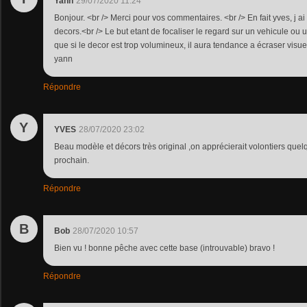
Yann
29/07/2020 11:24
Bonjour. <br /> Merci pour vos commentaires. <br /> En fait yves, j
decors.<br /> Le but etant de focaliser le regard sur un vehicule ou 
que si le decor est trop volumineux, il aura tendance a écraser visu
yann
Répondre
Y
YVES
28/07/2020 23:02
Beau modèle et décors très original ,on apprécierait volontiers quel
prochain.
Répondre
B
Bob
28/07/2020 10:57
Bien vu ! bonne pêche avec cette base (introuvable) bravo !
Répondre