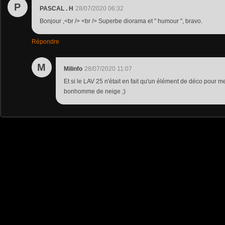
P
PASCAL . H
28/07/2020 06:32
Bonjour ,<br /> <br /> Superbe diorama et " humour ", bravo.
Répondre
M
Milinfo
28/07/2020 11:07
Et si le LAV 25 n'était en fait qu'un élément de déco pour me
bonhomme de neige ;)