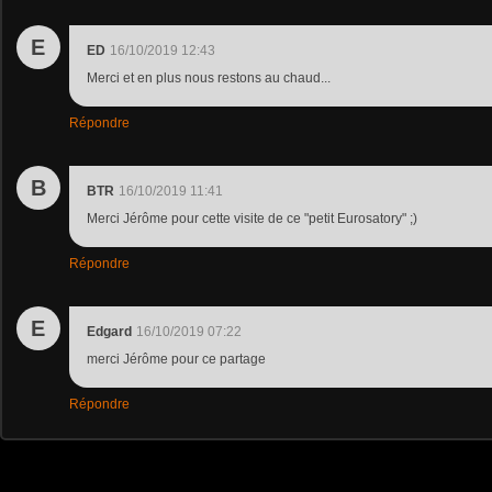
E
ED
16/10/2019 12:43
Merci et en plus nous restons au chaud...
Répondre
B
BTR
16/10/2019 11:41
Merci Jérôme pour cette visite de ce "petit Eurosatory" ;)
Répondre
E
Edgard
16/10/2019 07:22
merci Jérôme pour ce partage
Répondre