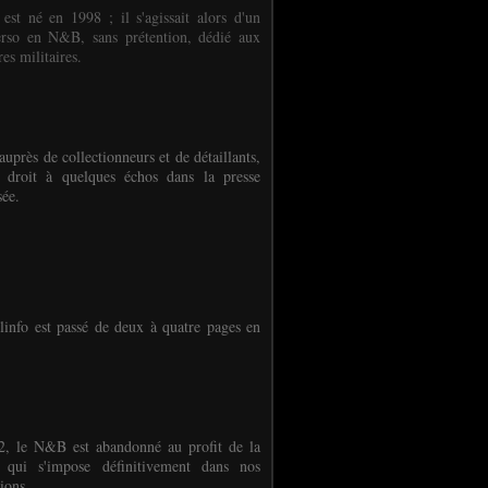
 est né en 1998 ; il s'agissait alors d'un
erso en N&B, sans prétention, dédié aux
es militaires.
auprès de collectionneurs et de détaillants,
 droit à quelques échos dans la presse
sée.
linfo est passé de deux à quatre pages en
, le N&B est abandonné au profit de la
r qui s'impose définitivement dans nos
ions.