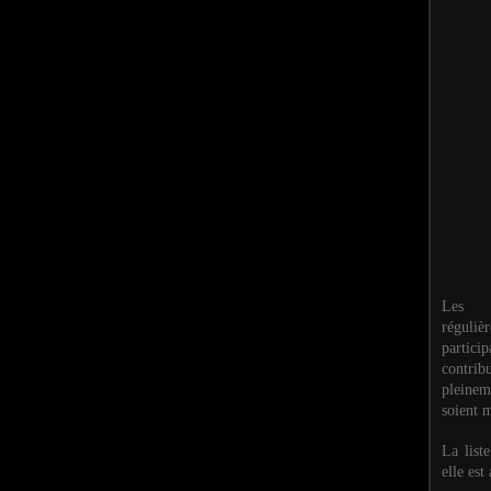
Les M
réguli
partic
contri
pleinem
soient m
La list
elle est