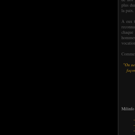
plus dur
la paix.
À eux t
reconn
chaque
hommes,
vocatio
Comme l
"On ne
façon
Milinfo 