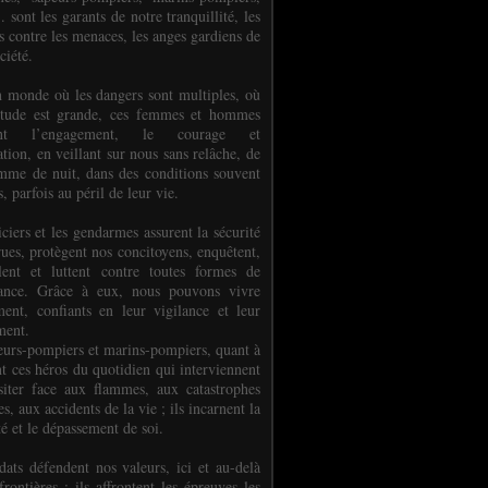
.. sont les garants de notre tranquillité, les
s contre les menaces, les anges gardiens de
ciété.
 monde où les dangers sont multiples, où
titude est grande, ces femmes et hommes
nent l’engagement, le courage et
tion, en veillant sur nous sans relâche, de
mme de nuit, dans des conditions souvent
es, parfois au péril de leur vie.
ciers et les gendarmes assurent la sécurité
rues, protègent nos concitoyens, enquêtent,
llent et luttent contre toutes formes de
uance. Grâce à eux, nous pouvons vivre
ment, confiants en leur vigilance et leur
ment.
eurs-pompiers et marins-pompiers, quant à
nt ces héros du quotidien qui interviennent
siter face aux flammes, aux catastrophes
es, aux accidents de la vie ; ils incarnent la
té et le dépassement de soi.
dats défendent nos valeurs, ici et au-delà
rontières ; ils affrontent les épreuves les