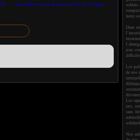
soldats.
Dacia Duster au 1/43 (Alarme) - MAJ 18/05/2019
Les modifs de José sur bases Solido au 1/50 (par José B.)
rempart
notre so
Dans un
l’incer
incar
l’abnéga
jour co
difficil
Les poli
de nos 
interpe
délinq
sereine
dévoue
Les sap
eux, so
sans hé
naturell
solidari
Nos sol
de nos f