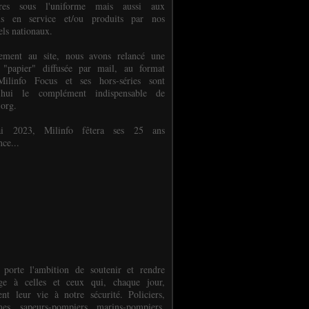
ures sous l'uniforme mais aussi aux
els en service et/ou produits par nos
els nationaux.
èlement au site, nous avons relancé une
 "papier" diffusée par mail, au format
ilinfo Focus et ses hors-séries sont
d'hui le complément indispensable de
.org.
 2023, Milinfo fêtera ses 25 ans
nce...
 porte l'ambition de soutenir et rendre
e à celles et ceux qui, chaque jour,
ent leur vie à notre sécurité. Policiers,
es, sapeurs-pompiers, marins-pompiers,