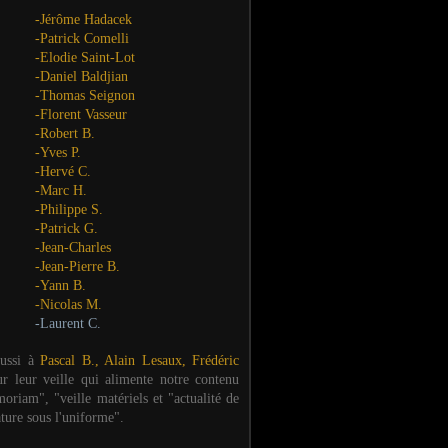
-Jérôme Hadacek
-Patrick Comelli
-Elodie Saint-Lot
-Daniel Baldjian
-Thomas Seignon
-Florent Vasseur
-Robert B.
-Yves P.
-Hervé C.
-Marc H.
-Philippe S.
-Patrick G.
-Jean-Charles
-Jean-Pierre B.
-Yann B.
-Nicolas M.
-Laurent C.
aussi à
Pascal B., Alain Lesaux, Frédéric
ur leur veille qui alimente notre contenu
oriam", "veille matériels et "actualité de
ature sous l'uniforme".