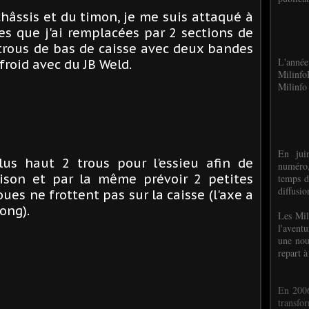
hâssis et du timon, je me suis attaqué à
s que j'ai remplacées par 2 sections de
 trous de bas de caisse avec deux bandes
L'anné
 froid avec du JB Weld.
Milinf
Milinfo 
En jui
plus haut 2 trous pour l'essieu afin de
numéro,
naison et par la même prévoir 2 petites
temps d
diffusi
ues ne frottent pas sur la caisse (l'axe a
ong).
Les Mil
l'avent
une nou
repart à
En 2006
transf