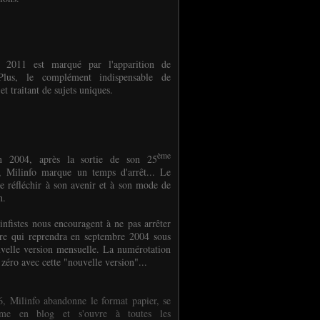
e 2011 est marqué par l'apparition de
oPlus, le complément indispensable de
et traitant de sujets uniques.
ème
n 2004, après la sortie de son 25
 Milinfo marque un temps d'arrêt... Le
e réfléchir à son avenir et à son mode de
on.
infistes nous encouragent à ne pas arrêter
ure qui reprendra en septembre 2004 sous
velle version mensuelle. La numérotation
 zéro avec cette "nouvelle version"...
, Milinfo abandonne le format papier, se
orme en blog et s'ouvre à toutes les