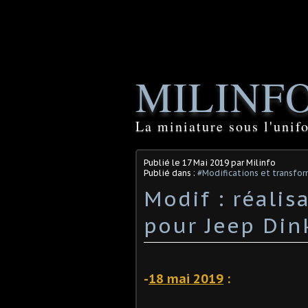
MILINF
La miniature sous l'unif
Publié le
17 Mai 2019
par Milinfo
Publié dans :
#Modifications et transfor
Modif : réali
pour Jeep Dink
-
18 mai 2019
: