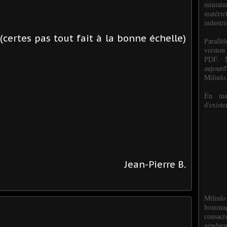
miniat
matéri
industri
(certes pas tout fait à la bonne échelle)
P
arall
version
PDF. M
aujour
Milinfo
En mai
d'existe
Jean-Pierre B.
Milinfo
hommag
consacr
gendarm