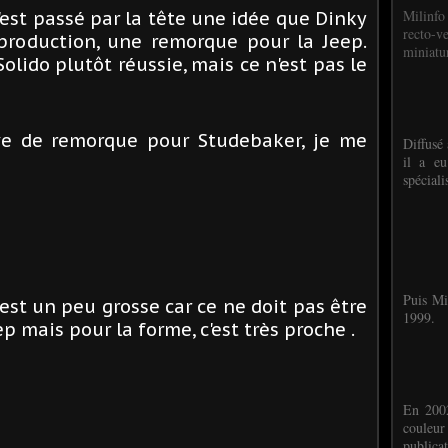
Milinfo
est passé par la tête une idée que Dinky
recto-v
production, une remorque pour la Jeep.
miniatur
Solido plutôt réussie, mais ce n'est pas le
ave de remorque pour Studebaker, je me
Diffusé 
il a eu
spéciali
Puis Mi
 est un peu grosse car ce ne doit pas être
1999.
p mais pour la forme, c'est très proche .
En 2002
couleu
publicat