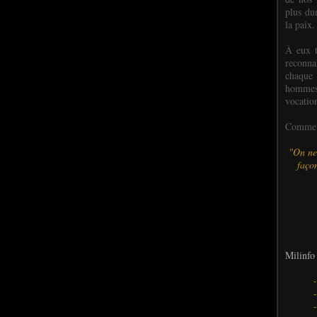
plus dur
la paix.
À eux t
reconn
chaque
hommes,
vocatio
Comme l
"On ne
façon
Milinfo 