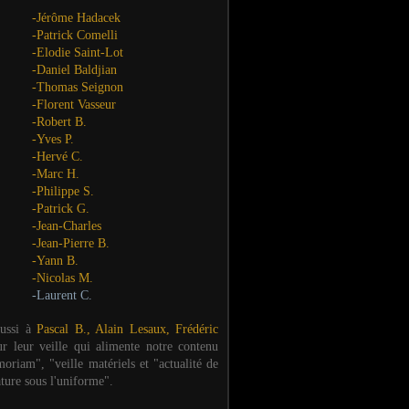
-Jérôme Hadacek
-Patrick Comelli
-Elodie Saint-Lot
-Daniel Baldjian
-Thomas Seignon
-Florent Vasseur
-Robert B.
-Yves P.
-Hervé C.
-Marc H.
-Philippe S.
-Patrick G.
-Jean-Charles
-Jean-Pierre B.
-Yann B.
-Nicolas M.
-Laurent C.
aussi à
Pascal B., Alain Lesaux, Frédéric
ur leur veille qui alimente notre contenu
oriam", "veille matériels et "actualité de
ature sous l'uniforme".