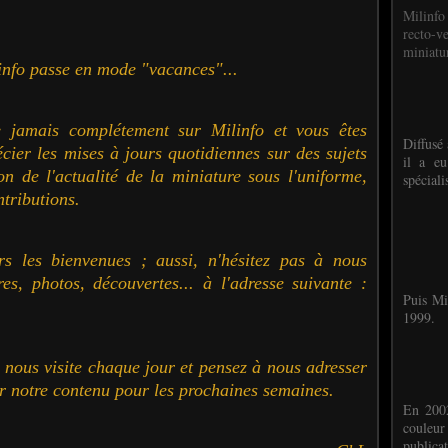
Milinfo
recto-v
miniatur
info passe en mode "vacances"...
te jamais complétement sur Milinfo et vous êtes
Diffusé 
ier les mises à jours quotidiennes sur des sujets
il a eu
on de l'actualité de la miniature sous l'uniforme,
spéciali
ntributions.
urs les bienvenues ; aussi, n'hésitez pas à nous
es, photos, découvertes... à l'adresse suivante :
Puis Mi
1999.
z nous visite chaque jour et pensez à nous adresser
er notre contenu pour les prochaines semaines.
En 2002
couleu
publicat