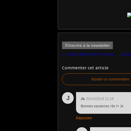
S'inscrire à la newsletter
"AU BAZAR DES JEEP" par Jérôme Hadacek
Commenter cet article
Ajouter un commentaire
J
Js
30/10/2018 11:18
Bonnes vacances.<br /> Js
Répondre