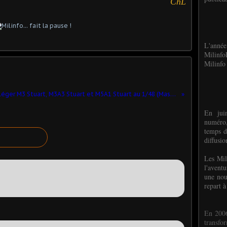
ChL
L'anné
Milinf
Milinfo 
Char léger M3 Stuart, M3A3 Stuart et M5A1 Stuart au 1/48 (Master Fighter/ Gaso.Line)
En jui
numéro,
temps d
diffusi
Les Mil
l'avent
une nou
repart à
En 2006
transf