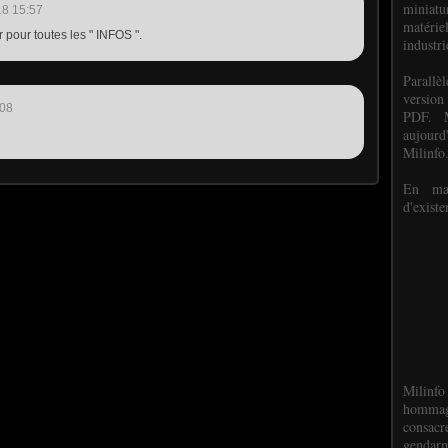
miniat
18 15:57
matéri
 pour toutes les " INFOS ".
industri
P
arall
version
:08
PDF. M
aujour
Milinfo
En mai
d'existe
Milinfo
hommag
consacr
gendarm