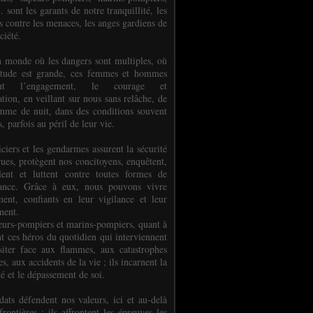
.. sont les garants de notre tranquillité, les
s contre les menaces, les anges gardiens de
ciété.
 monde où les dangers sont multiples, où
titude est grande, ces femmes et hommes
nent l’engagement, le courage et
tion, en veillant sur nous sans relâche, de
mme de nuit, dans des conditions souvent
es, parfois au péril de leur vie.
ciers et les gendarmes assurent la sécurité
rues, protègent nos concitoyens, enquêtent,
llent et luttent contre toutes formes de
uance. Grâce à eux, nous pouvons vivre
ment, confiants en leur vigilance et leur
ment.
eurs-pompiers et marins-pompiers, quant à
nt ces héros du quotidien qui interviennent
siter face aux flammes, aux catastrophes
es, aux accidents de la vie ; ils incarnent la
té et le dépassement de soi.
dats défendent nos valeurs, ici et au-delà
rontières ; ils affrontent les épreuves les