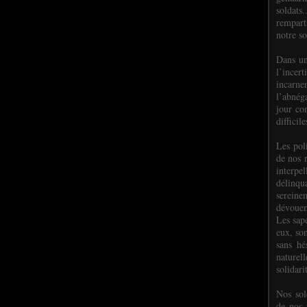
soldats.
rempart
notre so
Dans un
l’incer
incar
l’abnéga
jour co
difficil
Les poli
de nos 
interpe
délinq
sereine
dévoue
Les sap
eux, so
sans hé
naturell
solidari
Nos sol
de nos f