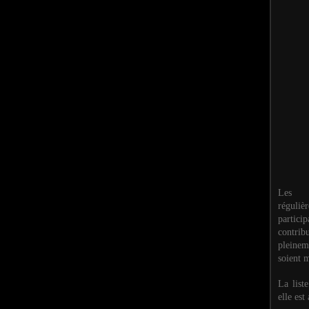
Les M
réguli
partic
contri
pleinem
soient m
La list
elle est