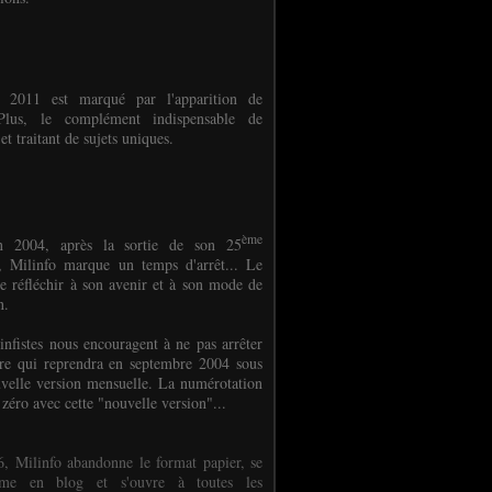
e 2011 est marqué par l'apparition de
oPlus, le complément indispensable de
et traitant de sujets uniques.
ème
n 2004, après la sortie de son 25
 Milinfo marque un temps d'arrêt... Le
e réfléchir à son avenir et à son mode de
on.
infistes nous encouragent à ne pas arrêter
ure qui reprendra en septembre 2004 sous
velle version mensuelle. La numérotation
 zéro avec cette "nouvelle version"...
, Milinfo abandonne le format papier, se
orme en blog et s'ouvre à toutes les