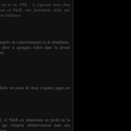
 est né en 1998 ; il s'agissait alors d'un
erso en N&B, sans prétention, dédié aux
es militaires.
auprès de collectionneurs et de détaillants,
 droit à quelques échos dans la presse
sée.
linfo est passé de deux à quatre pages en
, le N&B est abandonné au profit de la
r qui s'impose définitivement dans nos
ions.