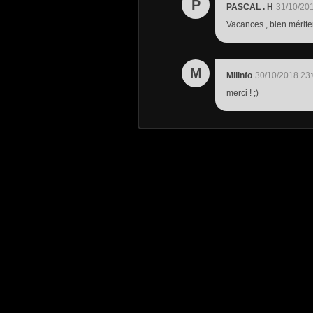
P
PASCAL . H
31/10/20
Vacances , bien mériter
M
Milinfo
30/10/2018 23
merci ! ;)