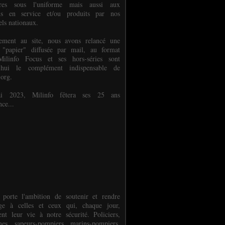
ures sous l'uniforme mais aussi aux
els en service et/ou produits par nos
els nationaux.
èlement au site, nous avons relancé une
 "papier" diffusée par mail, au format
ilinfo Focus et ses hors-séries sont
d'hui le complément indispensable de
.org.
 2023, Milinfo fêtera ses 25 ans
nce...
 porte l'ambition de soutenir et rendre
e à celles et ceux qui, chaque jour,
ent leur vie à notre sécurité. Policiers,
es, sapeurs-pompiers, marins-pompiers,