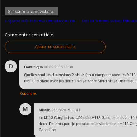
S'inscrire à la newsletter
Quand le DUKW retourne à la vie civile...
Commenter cet article
Ajouter un commentaire
D
Dominique
26/08/2015 11:00
Quelles sont les dimensions ? <br /> (pour comparer avec les M113 d
bien une photo avec les deux ? <br /> <br /> Merci <br /> Dominique
Répondre
M
Milinfo
26/08/2015 11:41
Le M113 Corgi est au 1/50 et le M113 Gaso.Line est au 1/4
deux. Pour ma part, je possède trois versions du M113 Cor
Gaso.Line