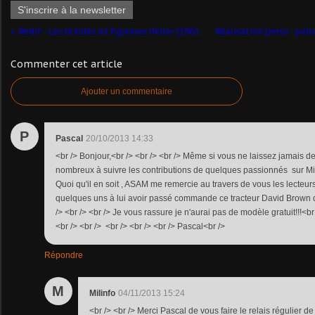
S'inscrire à la newsletter
Redif - Les blindés et figurines Heller (1965-2012)
Commenter cet article
Ajouter un commentaire
P
Pascal
20/10/2013 14:33
<br /> Bonjour,<br /> <br /> <br /> Même si vous ne laissez jamais 
nombreux à suivre les contributions de quelques passionnés sur Mili
Quoi qu'il en soit , ASAM me remercie au travers de vous les lecteurs
quelques uns à lui avoir passé commande ce tracteur David Brown de
/> <br /> <br /> Je vous rassure je n'aurai pas de modèle gratuit!!!<br
<br /> <br /> <br /> <br /> <br /> Pascal<br />
Répondre
M
Milinfo
04/11/2013 15:24
<br /> <br /> Merci Pascal de vous faire le relais régulier de