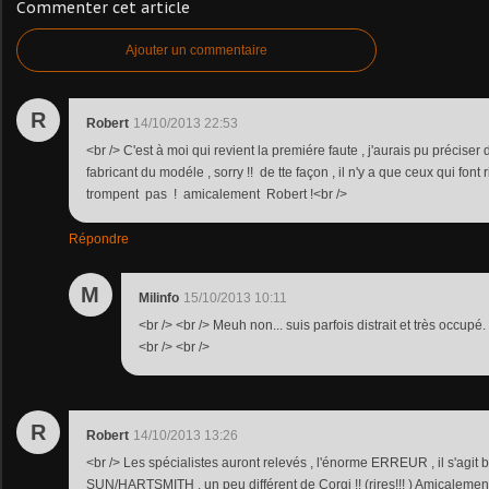
Commenter cet article
Ajouter un commentaire
R
Robert
14/10/2013 22:53
<br /> C'est à moi qui revient la premiére faute , j'aurais pu précis
fabricant du modéle , sorry !! de tte façon , il n'y a que ceux qui font 
trompent pas ! amicalement Robert !<br />
Répondre
M
Milinfo
15/10/2013 10:11
<br /> <br /> Meuh non... suis parfois distrait et très occupé.
<br /> <br />
R
Robert
14/10/2013 13:26
<br /> Les spécialistes auront relevés , l'énorme ERREUR , il s'agit
SUN/HARTSMITH , un peu différent de Corgi !! (rires!!! ) Amicalement