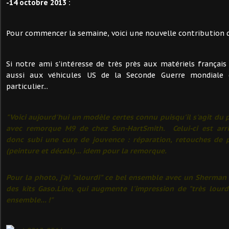
-14 octobre 2013 :
Pour commencer la semaine, voici une nouvelle contribution d
Si notre ami s'intéresse de très près aux matériels français 
aussi aux véhicules US de la Seconde Guerre mondiale 
particulier...
"Voici aujourd'hui un modèle certes connu puisqu'il s'agit d
avec remorque M9 de chez Sun-HartSmith. Celui-ci est arr
donc subi une cure de jouvence : réparation, retouches de 
(peinture et décals)... idem pour la remorque.
Pour la photo, j'ai "alourdi" ce bel ensemble avec un Sherman
des kits Gaso.Line, qui augmente l'impression de "très lour
ensemble... !"