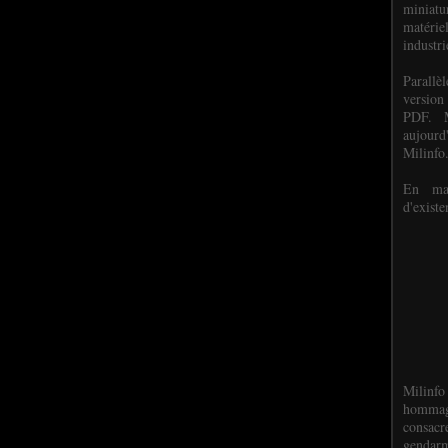
miniat
matéri
industri
P
arall
version
PDF. M
aujour
Milinfo
En mai
d'existe
Milinfo
hommag
consacr
gendarm