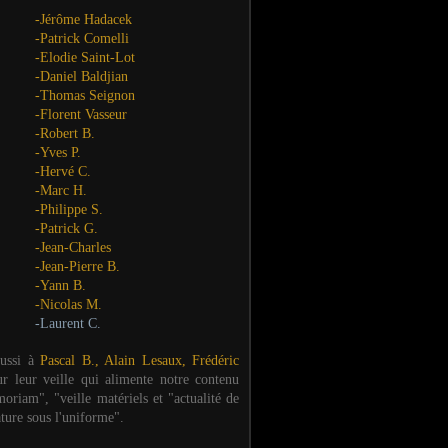
-Jérôme Hadacek
-Patrick Comelli
-Elodie Saint-Lot
-Daniel Baldjian
-Thomas Seignon
-Florent Vasseur
-Robert B.
-Yves P.
-Hervé C.
-Marc H.
-Philippe S.
-Patrick G.
-Jean-Charles
-Jean-Pierre B.
-Yann B.
-Nicolas M.
-Laurent C.
aussi à
Pascal B., Alain Lesaux, Frédéric
ur leur veille qui alimente notre contenu
oriam", "veille matériels et "actualité de
ature sous l'uniforme".