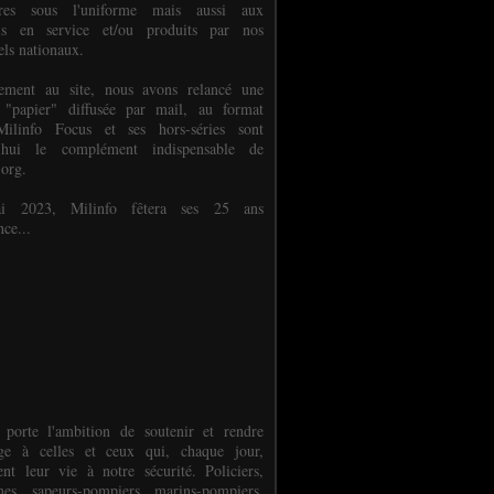
ures sous l'uniforme mais aussi aux
els en service et/ou produits par nos
els nationaux.
èlement au site, nous avons relancé une
 "papier" diffusée par mail, au format
ilinfo Focus et ses hors-séries sont
d'hui le complément indispensable de
.org.
 2023, Milinfo fêtera ses 25 ans
nce...
 porte l'ambition de soutenir et rendre
e à celles et ceux qui, chaque jour,
ent leur vie à notre sécurité. Policiers,
es, sapeurs-pompiers, marins-pompiers,