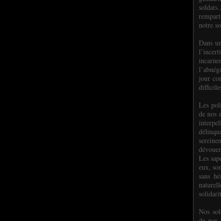
soldats.
rempart
notre so
Dans un
l’incer
incar
l’abnéga
jour co
difficil
Les poli
de nos 
interpe
délinq
sereine
dévoue
Les sap
eux, so
sans hé
naturell
solidari
Nos sol
de nos f