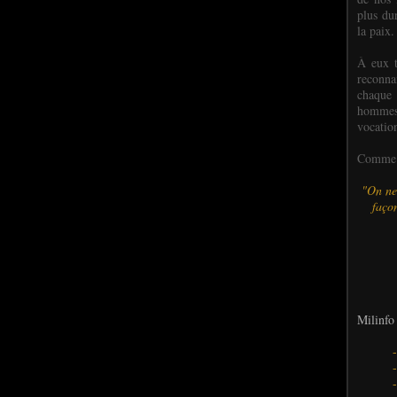
plus dur
la paix.
À eux t
reconn
chaque
hommes,
vocatio
Comme l
"On ne
façon
Milinfo 