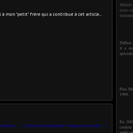
Milinfo
recto-v
l à mon "petit" frère qui a contribué à cet article...
miniatur
Diffusé 
il a eu
spéciali
Puis Mi
1999.
En 2002
Collector : coffret "Cortège officiel" de Minialuxe
Citerne d'avitaillement Thompson au 1/48ème
couleu
publicat