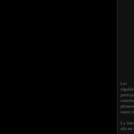
Les M
réguli
partic
contri
pleinem
soient m
La list
elle est