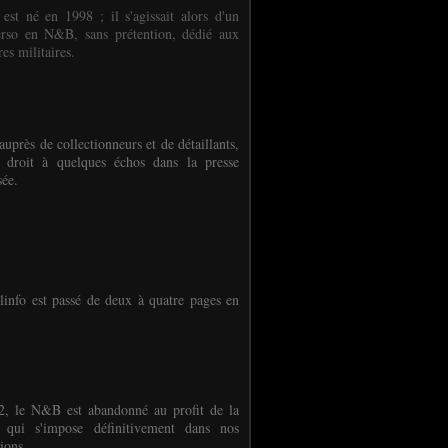
 est né en 1998 ; il s'agissait alors d'un
erso en N&B, sans prétention, dédié aux
es militaires.
auprès de collectionneurs et de détaillants,
 droit à quelques échos dans la presse
sée.
linfo est passé de deux à quatre pages en
, le N&B est abandonné au profit de la
r qui s'impose définitivement dans nos
ions.