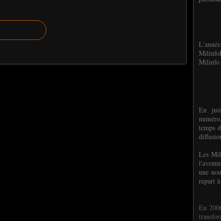
L'anné
Milinf
Milinfo 
En jui
numéro,
temps d
diffusi
Les Mil
l'avent
une nou
repart à
En 2006
transf