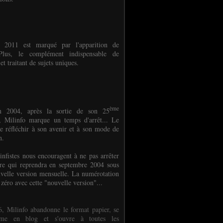
e 2011 est marqué par l'apparition de
oPlus, le complément indispensable de
et traitant de sujets uniques.
ème
n 2004, après la sortie de son 25
 Milinfo marque un temps d'arrêt... Le
e réfléchir à son avenir et à son mode de
on.
infistes nous encouragent à ne pas arrêter
ure qui reprendra en septembre 2004 sous
velle version mensuelle. La numérotation
 zéro avec cette "nouvelle version"...
, Milinfo abandonne le format papier, se
orme en blog et s'ouvre à toutes les