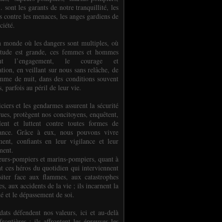
.. sont les garants de notre tranquillité, les
s contre les menaces, les anges gardiens de
ciété.
 monde où les dangers sont multiples, où
titude est grande, ces femmes et hommes
nent l’engagement, le courage et
tion, en veillant sur nous sans relâche, de
mme de nuit, dans des conditions souvent
es, parfois au péril de leur vie.
ciers et les gendarmes assurent la sécurité
rues, protègent nos concitoyens, enquêtent,
llent et luttent contre toutes formes de
uance. Grâce à eux, nous pouvons vivre
ment, confiants en leur vigilance et leur
ment.
eurs-pompiers et marins-pompiers, quant à
nt ces héros du quotidien qui interviennent
siter face aux flammes, aux catastrophes
es, aux accidents de la vie ; ils incarnent la
té et le dépassement de soi.
dats défendent nos valeurs, ici et au-delà
rontières ; ils affrontent les épreuves les