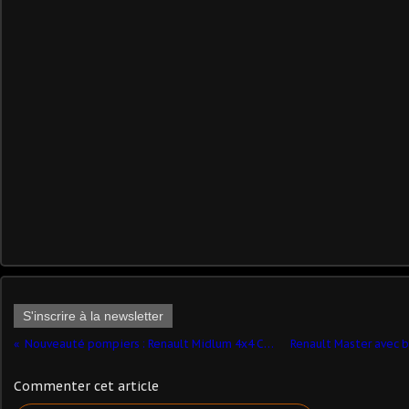
S'inscrire à la newsletter
Nouveauté pompiers : Renault Midlum 4x4 CCF au 1/43 (Norev)
Commenter cet article