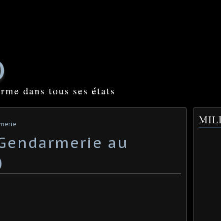
O
orme dans tous ses états
MILI
rmerie
 Gendarmerie au
)