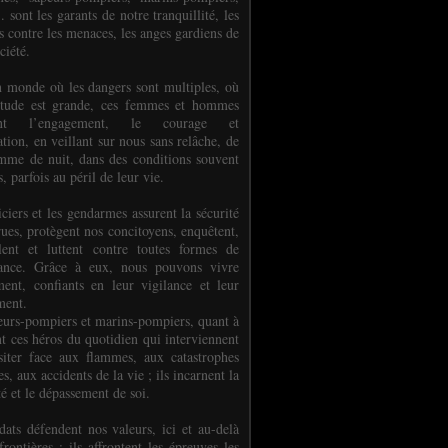
.. sont les garants de notre tranquillité, les
s contre les menaces, les anges gardiens de
ciété.
 monde où les dangers sont multiples, où
titude est grande, ces femmes et hommes
nent l’engagement, le courage et
tion, en veillant sur nous sans relâche, de
mme de nuit, dans des conditions souvent
es, parfois au péril de leur vie.
ciers et les gendarmes assurent la sécurité
rues, protègent nos concitoyens, enquêtent,
llent et luttent contre toutes formes de
uance. Grâce à eux, nous pouvons vivre
ment, confiants en leur vigilance et leur
ment.
eurs-pompiers et marins-pompiers, quant à
nt ces héros du quotidien qui interviennent
siter face aux flammes, aux catastrophes
es, aux accidents de la vie ; ils incarnent la
té et le dépassement de soi.
dats défendent nos valeurs, ici et au-delà
rontières ; ils affrontent les épreuves les