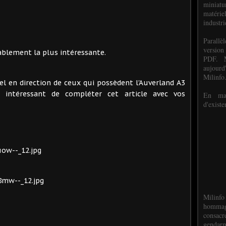
miniat
matéri
industri
P
arall
version
ablement la plus intéressante.
PDF. M
aujour
Milinfo
pel en direction de ceux qui possèdent l'Auverland A3
re intéressant de compléter cet article avec vos
En mai
d'existe
Milinfo
hommag
consacr
gendarm