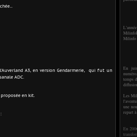
chée...
L'anné
Milinf
Milinfo 
En jui
l'Auverland A3, en version Gendarmerie, qui fut un
numéro,
sanale ADC.
temps d
diffusi
Les Mil
proposée en kit.
l'avent
une nou
repart à
:
En 2006
transf