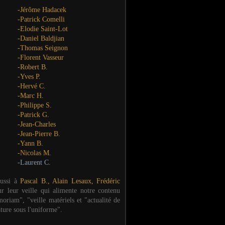
-Jérôme Hadacek
-Patrick Comelli
-Elodie Saint-Lot
-Daniel Baldjian
-Thomas Seignon
-Florent Vasseur
-Robert B.
-Yves P.
-Hervé C.
-Marc H.
-Philippe S.
-Patrick G.
-Jean-Charles
-Jean-Pierre B.
-Yann B.
-Nicolas M.
-Laurent C.
aussi à
Pascal B., Alain Lesaux, Frédéric
ur leur veille qui alimente notre contenu
oriam", "veille matériels et "actualité de
ature sous l'uniforme".