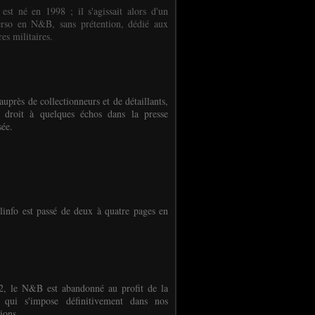
 est né en 1998 ; il s'agissait alors d'un
erso en N&B, sans prétention, dédié aux
es militaires.
auprès de collectionneurs et de détaillants,
 droit à quelques échos dans la presse
sée.
linfo est passé de deux à quatre pages en
, le N&B est abandonné au profit de la
r qui s'impose définitivement dans nos
ions.