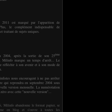
e 2011 est marqué par l'apparition de
oPlus, le complément indispensable de
et traitant de sujets uniques.
ème
n 2004, après la sortie de son 25
 Milinfo marque un temps d'arrêt... Le
e réfléchir à son avenir et à son mode de
on.
infistes nous encouragent à ne pas arrêter
ure qui reprendra en septembre 2004 sous
velle version mensuelle. La numérotation
 zéro avec cette "nouvelle version"...
, Milinfo abandonne le format papier, se
orme en blog et s'ouvre à toutes les