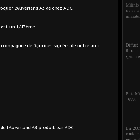
Milinfo
voquer l'Auverland A3 de chez ADC.
recto-v
miniatur
 est un 1/43ème.
Diffusé 
, accompagnée de figurines signées de notre ami
il a eu
spéciali
Puis Mi
1999.
de l'Auverland A3 produit par ADC.
En 2002
couleu
publicat