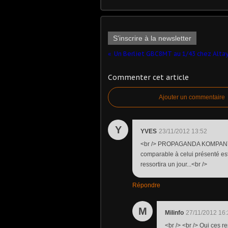
S'inscrire à la newsletter
Commenter cet article
Ajouter un commentaire
Y
YVES
23/11/2012 13:52
<br /> PROPAGANDA KOMPANY a
comparable à celui présenté est 
ressortira un jour...<br />
Répondre
M
Milinfo
27/11/2012 16
<br /> <br /> Oui ces r