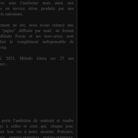
ures sous l'uniforme mais aussi aux
els en service et/ou produits par nos
els nationaux.
èlement au site, nous avons relancé une
 "papier" diffusée par mail, au format
ilinfo Focus et ses hors-séries sont
d'hui le complément indispensable de
.org.
 2023, Milinfo fêtera ses 25 ans
nce...
 porte l'ambition de soutenir et rendre
e à celles et ceux qui, chaque jour,
ent leur vie à notre sécurité. Policiers,
es, sapeurs-pompiers, marins-pompiers,