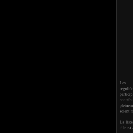
Les M
réguli
partic
contri
pleinem
soient m
La list
elle est