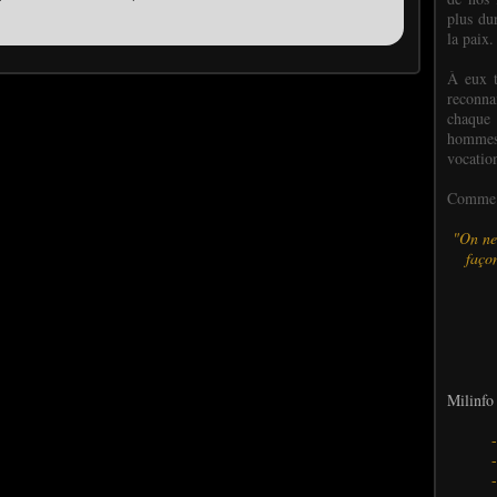
plus dur
la paix.
À eux t
reconn
chaque
hommes,
vocatio
Comme l
"On ne
façon
Milinfo 