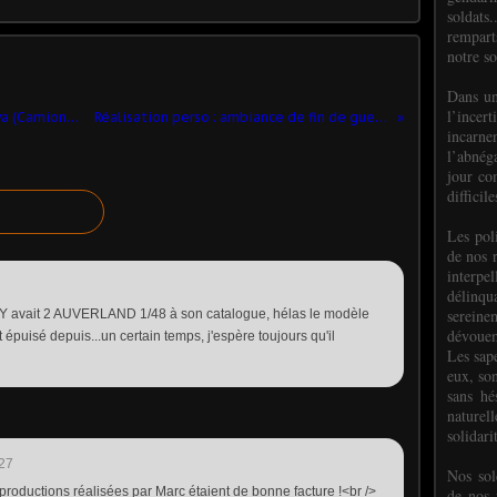
soldats.
rempart
notre so
Dans un
l’incer
Un Berliet GBC8MT au 1/43 chez Altaya (Camions d'autrefois)
Réalisation perso : ambiance de fin de guerre (par Bob)
incar
l’abnéga
jour co
difficil
Les poli
de nos 
interpe
délinq
sereine
vait 2 AUVERLAND 1/48 à son catalogue, hélas le modèle
dévoue
épuisé depuis...un certain temps, j'espère toujours qu'il
Les sap
eux, so
sans hé
naturell
solidari
:27
Nos sol
eproductions réalisées par Marc étaient de bonne facture !<br />
de nos f