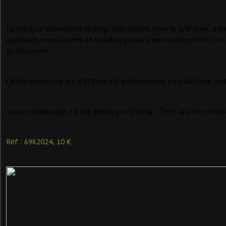
La marque allemande Wiking, spécialisée dans le 1/87ème, a d
quelques minuatures de travaux publics parmi lesquelles ce c
Bundeswehr.
Cette miniature au 1/87ème est entièrement en plastique vert
Aucun marquage n'a été prévu par Wiking... C'est là son princip
Réf : 6962024, 10 €